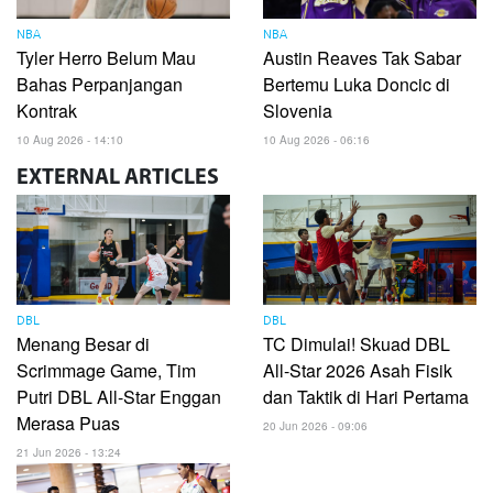
NBA
NBA
Tyler Herro Belum Mau
Austin Reaves Tak Sabar
Bahas Perpanjangan
Bertemu Luka Doncic di
Kontrak
Slovenia
10 Aug 2026 - 14:10
10 Aug 2026 - 06:16
EXTERNAL
ARTICLES
DBL
DBL
Menang Besar di
TC Dimulai! Skuad DBL
Scrimmage Game, Tim
All-Star 2026 Asah Fisik
Putri DBL All-Star Enggan
dan Taktik di Hari Pertama
Merasa Puas
20 Jun 2026 - 09:06
21 Jun 2026 - 13:24