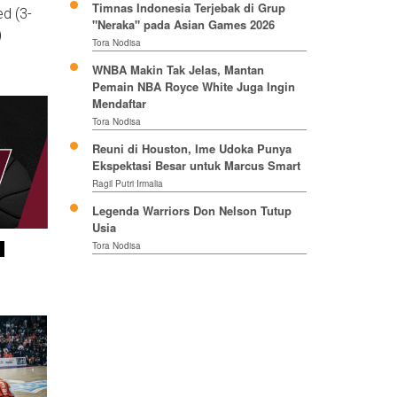
Timnas Indonesia Terjebak di Grup
d (3-
"Neraka" pada Asian Games 2026
)
Tora Nodisa
WNBA Makin Tak Jelas, Mantan
Pemain NBA Royce White Juga Ingin
Mendaftar
Tora Nodisa
Reuni di Houston, Ime Udoka Punya
Ekspektasi Besar untuk Marcus Smart
Ragil Putri Irmalia
Legenda Warriors Don Nelson Tutup
Usia
Tora Nodisa
s