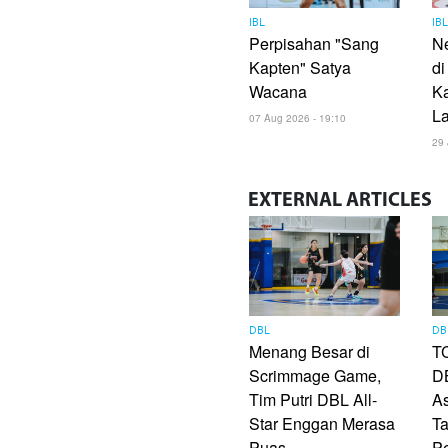
IBL
IB
Perpisahan "Sang
Ne
Kapten" Satya
di
Wacana
Ka
L
07 Aug 2026 - 19:10
29 
EXTERNAL
ARTICLES
DBL
DB
Menang Besar di
TC
Scrimmage Game,
DB
Tim Putri DBL All-
As
Star Enggan Merasa
Ta
Puas
P