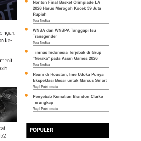
Nonton Final Basket Olimpiade LA
2028 Harus Merogoh Kocek 59 Juta
Rupiah
Tora Nodisa
WNBA dan WNBPA Tanggapi Isu
dingan.
Transgender
an ke-
Tora Nodisa
Timnas Indonesia Terjebak di Grup
"Neraka" pada Asian Games 2026
 menit
Tora Nodisa
asih
Reuni di Houston, Ime Udoka Punya
Ekspektasi Besar untuk Marcus Smart
Ragil Putri Irmalia
Penyebab Kematian Brandon Clarke
Terungkap
Ragil Putri Irmalia
tat
POPULER
 52