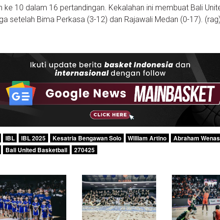
ke 10 dalam 16 pertandingan. Kekalahan ini membuat Bali Unite
iga setelah Bima Perkasa (3-12) dan Rajawali Medan (0-17). (rag
IBL
IBL 2025
Kesatria Bengawan Solo
William Artino
Abraham Wena
Bali United Basketball
270425