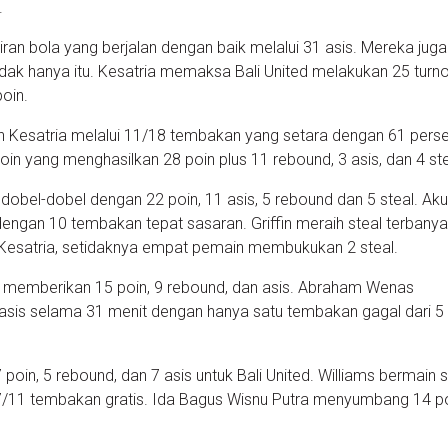
.
iran bola yang berjalan dengan baik melalui 31 asis. Mereka juga 
dak hanya itu. Kesatria memaksa Bali United melakukan 25 turn
oin.
 Kesatria melalui 11/18 tembakan yang setara dengan 61 persen
oin yang menghasilkan 28 poin plus 11 rebound, 3 asis, dan 4 ste
dobel-dobel dengan 22 poin, 11 asis, 5 rebound dan 5 steal. Aku
dengan 10 tembakan tepat sasaran. Griffin meraih steal terbany
 Kesatria, setidaknya empat pemain membukukan 2 steal.
no memberikan 15 poin, 9 rebound, dan asis. Abraham Wenas
sis selama 31 menit dengan hanya satu tembakan gagal dari 5
 poin, 5 rebound, dan 7 asis untuk Bali United. Williams bermain
/11 tembakan gratis. Ida Bagus Wisnu Putra menyumbang 14 p