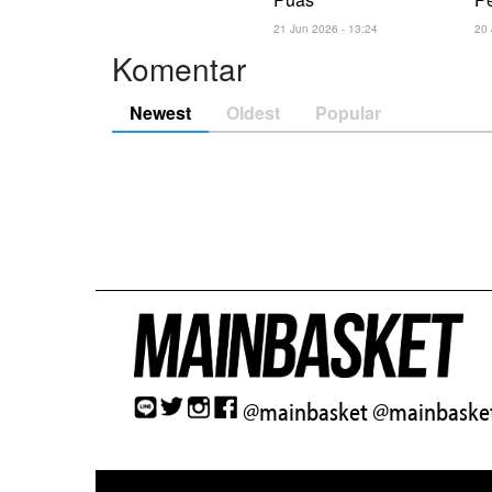
21 Jun 2026 - 13:24
20 
Komentar
Newest
Oldest
Popular
@mainbasket
@mainbasket