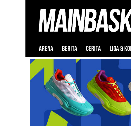
ARENA
BERITA
CERITA
LIGA & KO