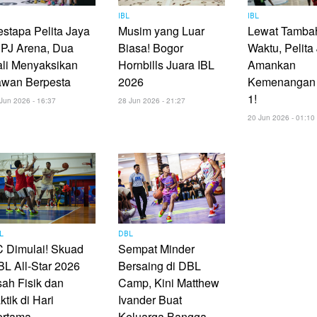
L
IBL
IBL
stapa Pelita Jaya
Musim yang Luar
Lewat Tamba
 PJ Arena, Dua
Biasa! Bogor
Waktu, Pelita
li Menyaksikan
Hornbills Juara IBL
Amankan
awan Berpesta
2026
Kemenangan 
1!
Jun 2026 - 16:37
28 Jun 2026 - 21:27
20 Jun 2026 - 01:10
L
DBL
 Dimulai! Skuad
Sempat Minder
L All-Star 2026
Bersaing di DBL
ah Fisik dan
Camp, Kini Matthew
ktik di Hari
Ivander Buat
ertama
Keluarga Bangga