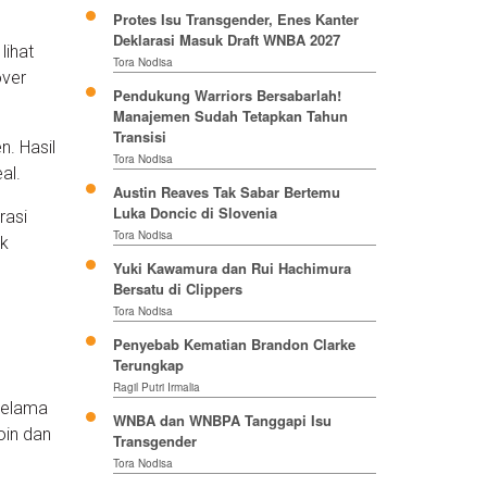
Protes Isu Transgender, Enes Kanter
Deklarasi Masuk Draft WNBA 2027
lihat
Tora Nodisa
over
Pendukung Warriors Bersabarlah!
Manajemen Sudah Tetapkan Tahun
Transisi
. Hasil
Tora Nodisa
al.
Austin Reaves Tak Sabar Bertemu
Luka Doncic di Slovenia
rasi
Tora Nodisa
ak
Yuki Kawamura dan Rui Hachimura
Bersatu di Clippers
Tora Nodisa
Penyebab Kematian Brandon Clarke
Terungkap
Ragil Putri Irmalia
 selama
WNBA dan WNBPA Tanggapi Isu
oin dan
Transgender
Tora Nodisa