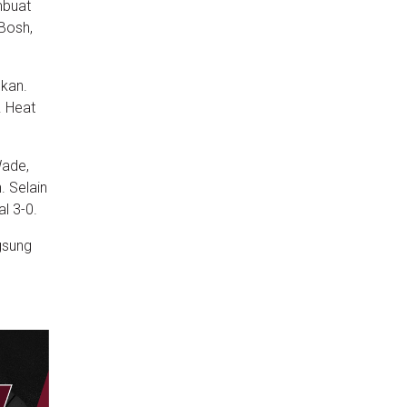
mbuat
 Bosh,
ukan.
. Heat
Wade,
. Selain
l 3-0.
gsung