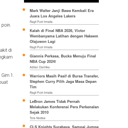
Mark Walter Janji Bawa Kembali Era
Juara Los Angeles Lakers
Ragil Putri Irmalia
 poin.
Kalah di Final NBA 2026, Victor
Wembanyama Latihan dengan Hakeem
Olajuwon Lagi
Ragil Putri Irmalia
kit di
Giannis Perkasa, Bucks Menuju Final
bungkam
NBA Cup 2024!
Adrian Darmika
 Gim 1.
Warriors Masih Pasif di Bursa Transfer,
Stephen Curry Pilih Jaga Masa Depan
buat
Tim
Ragil Putri Irmalia
LeBron James Tidak Pernah
Melakukan Konferensi Pers Perkenalan
Sejak 2010
Tora Nodisa
CLS Knights Surabaya, Sampai Jumpa