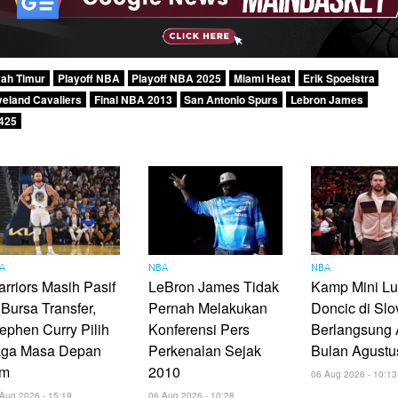
yah Timur
Playoff NBA
Playoff NBA 2025
Miami Heat
Erik Spoelstra
veland Cavaliers
Final NBA 2013
San Antonio Spurs
Lebron James
425
A
NBA
NBA
rriors Masih Pasif
LeBron James Tidak
Kamp Mini L
 Bursa Transfer,
Pernah Melakukan
Doncic di Slo
ephen Curry Pilih
Konferensi Pers
Berlangsung 
aga Masa Depan
Perkenalan Sejak
Bulan Agustu
im
2010
06 Aug 2026 - 10:13
Aug 2026 - 15:19
06 Aug 2026 - 10:28