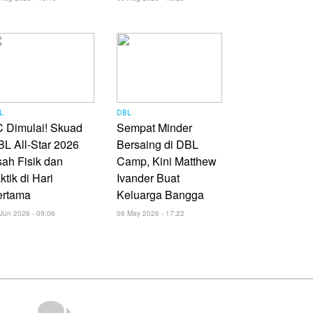
L
DBL
 Dimulai! Skuad
Sempat Minder
L All-Star 2026
Bersaing di DBL
ah Fisik dan
Camp, Kini Matthew
ktik di Hari
Ivander Buat
ertama
Keluarga Bangga
Jun 2026 - 09:06
06 May 2026 - 17:22