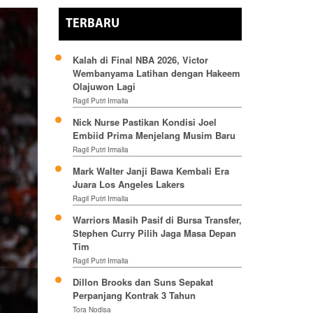
TERBARU
Kalah di Final NBA 2026, Victor
Wembanyama Latihan dengan Hakeem
Olajuwon Lagi
Ragil Putri Irmalia
Nick Nurse Pastikan Kondisi Joel
Embiid Prima Menjelang Musim Baru
Ragil Putri Irmalia
Mark Walter Janji Bawa Kembali Era
Juara Los Angeles Lakers
Ragil Putri Irmalia
Warriors Masih Pasif di Bursa Transfer,
Stephen Curry Pilih Jaga Masa Depan
Tim
Ragil Putri Irmalia
Dillon Brooks dan Suns Sepakat
Perpanjang Kontrak 3 Tahun
Tora Nodisa