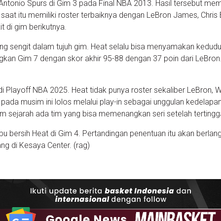
 Antonio Spurs di Gim 3 pada Final NBA 2013. Hasil tersebut me
 saat itu memiliki roster terbaiknya dengan LeBron James, Chris
 di gim berikutnya.
ung sengit dalam tujuh gim. Heat selalu bisa menyamakan kedud
an Gim 7 dengan skor akhir 95-88 dengan 37 poin dari LeBron
 di Playoff NBA 2025. Heat tidak punya roster sekaliber LeBron, 
 pada musim ini lolos melalui play-in sebagai unggulan kedelapan
lam sejarah ada tim yang bisa memenangkan seri setelah tertingga
u bersih Heat di Gim 4. Pertandingan penentuan itu akan berlan
g di Kesaya Center. (rag)