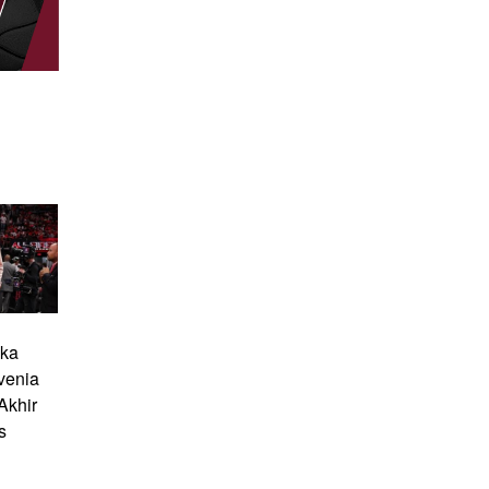
uka
venia
Akhir
s