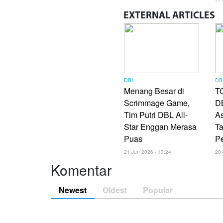
EXTERNAL
ARTICLES
DBL
DB
Menang Besar di
TC
Scrimmage Game,
DB
Tim Putri DBL All-
As
Star Enggan Merasa
Ta
Puas
P
21 Jun 2026 - 13:24
20 
Komentar
Newest
Oldest
Popular