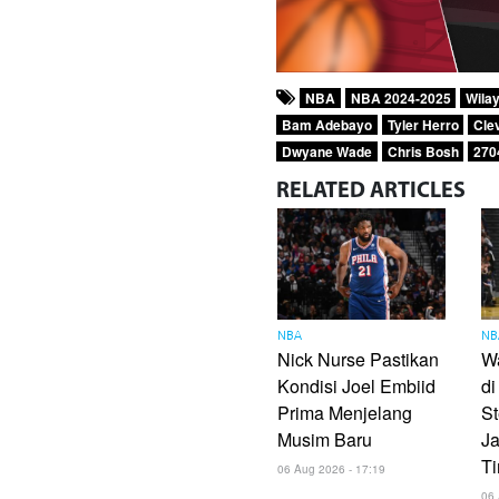
NBA
NBA 2024-2025
Wila
Bam Adebayo
Tyler Herro
Cle
Dwyane Wade
Chris Bosh
270
RELATED
ARTICLES
NBA
NB
Nick Nurse Pastikan
Wa
Kondisi Joel Embiid
di
Prima Menjelang
St
Musim Baru
J
T
06 Aug 2026 - 17:19
06 