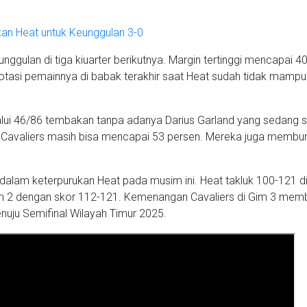
kan Heat untuk Keunggulan 3-0
gulan di tiga kiuarter berikutnya. Margin tertinggi mencapai 40
otasi pemainnya di babak terakhir saat Heat sudah tidak mampu
lui 46/86 tembakan tanpa adanya Darius Garland yang sedang sa
asi Cavaliers masih bisa mencapai 53 persen. Mereka juga mem
alam keterpurukan Heat pada musim ini. Heat takluk 100-121 di
m 2 dengan skor 112-121. Kemenangan Cavaliers di Gim 3 mem
uju Semifinal Wilayah Timur 2025.