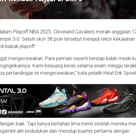
dalam Playoff NBA 2025. Cleveland Cavaliers meraih unggulan 1
mpin 3-0. Selisih skor 38 poin tersebut menjadi rekor kekalahan
di babak playoff.
angat mengecewakan. Para pemain seperti bersiap kalah meski k
menginginkannya. Kami berjuang keras selama enam minggu terakh
a pertandingan ini mengecewakan,” kata pelatih Heat Erik Spoel
dengan baik. Tapi hanya bertahan lima menit setelah mereka m
engambil alih kedudukan dan menutup kuarter pertama dengan