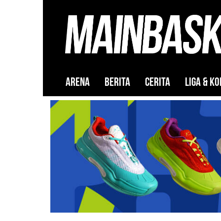
ARENA
BERITA
CERITA
LIGA & KO