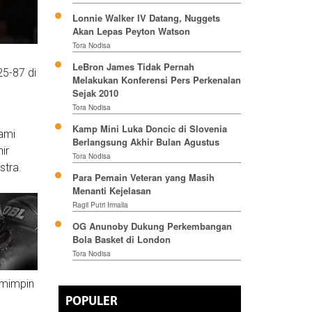
Lonnie Walker IV Datang, Nuggets
Akan Lepas Peyton Watson
Tora Nodisa
LeBron James Tidak Pernah
25-87 di
Melakukan Konferensi Pers Perkenalan
Sejak 2010
Tora Nodisa
Kamp Mini Luka Doncic di Slovenia
ami
Berlangsung Akhir Bulan Agustus
ir
Tora Nodisa
stra.
Para Pemain Veteran yang Masih
Menanti Kejelasan
Ragil Putri Irmalia
OG Anunoby Dukung Perkembangan
Bola Basket di London
Tora Nodisa
emimpin
POPULER