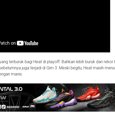
ang terburuk bagi Heat di playoff. Bahkan lebih buruk dari rekor
sebelumnya juga terjadi di Gim 3. Meski begitu, Heat masih menu
engan manis.