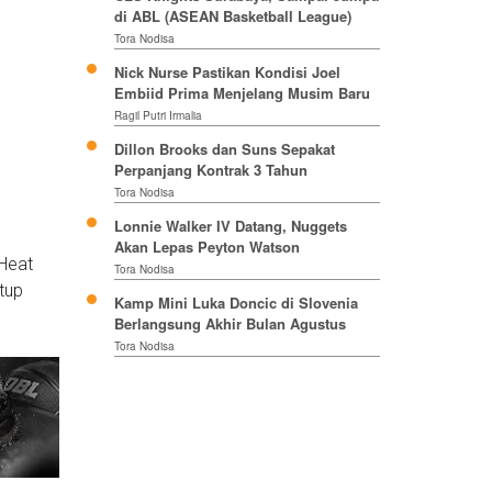
di ABL (ASEAN Basketball League)
Tora Nodisa
Nick Nurse Pastikan Kondisi Joel
Embiid Prima Menjelang Musim Baru
Ragil Putri Irmalia
Dillon Brooks dan Suns Sepakat
Perpanjang Kontrak 3 Tahun
Tora Nodisa
Lonnie Walker IV Datang, Nuggets
Akan Lepas Peyton Watson
 Heat
Tora Nodisa
tup
Kamp Mini Luka Doncic di Slovenia
Berlangsung Akhir Bulan Agustus
Tora Nodisa