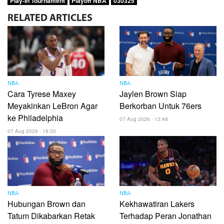
Play-In Tournament
Playoff NBA
030325
RELATED
ARTICLES
NBA
NBA
Cara Tyrese Maxey
Jaylen Brown Siap
Meyakinkan LeBron Agar
Berkorban Untuk 76ers
ke Philadelphia
07 Aug 2026 - 13:48
07 Aug 2026 - 18:30
NBA
NBA
Hubungan Brown dan
Kekhawatiran Lakers
Tatum Dikabarkan Retak
Terhadap Peran Jonathan