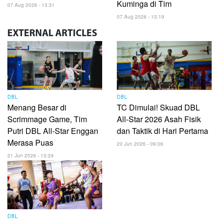
Kuminga di Tim
07 Aug 2026 - 13:31
07 Aug 2026 - 13:19
EXTERNAL
ARTICLES
DBL
DBL
Menang Besar di
TC Dimulai! Skuad DBL
Scrimmage Game, Tim
All-Star 2026 Asah Fisik
Putri DBL All-Star Enggan
dan Taktik di Hari Pertama
Merasa Puas
20 Jun 2026 - 09:06
21 Jun 2026 - 13:24
DBL