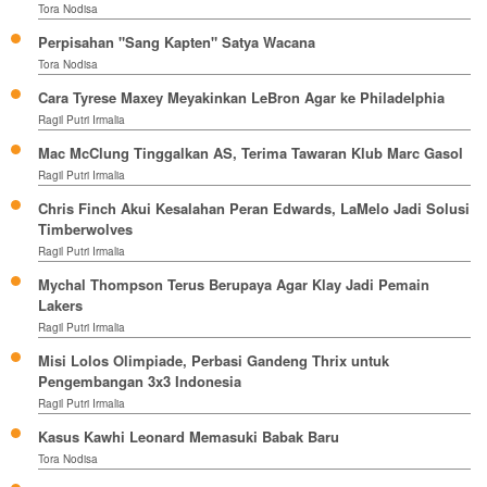
Tora Nodisa
Perpisahan "Sang Kapten" Satya Wacana
Tora Nodisa
Cara Tyrese Maxey Meyakinkan LeBron Agar ke Philadelphia
Ragil Putri Irmalia
Mac McClung Tinggalkan AS, Terima Tawaran Klub Marc Gasol
Ragil Putri Irmalia
Chris Finch Akui Kesalahan Peran Edwards, LaMelo Jadi Solusi
Timberwolves
Ragil Putri Irmalia
Mychal Thompson Terus Berupaya Agar Klay Jadi Pemain
Lakers
Ragil Putri Irmalia
Misi Lolos Olimpiade, Perbasi Gandeng Thrix untuk
Pengembangan 3x3 Indonesia
Ragil Putri Irmalia
Kasus Kawhi Leonard Memasuki Babak Baru
Tora Nodisa