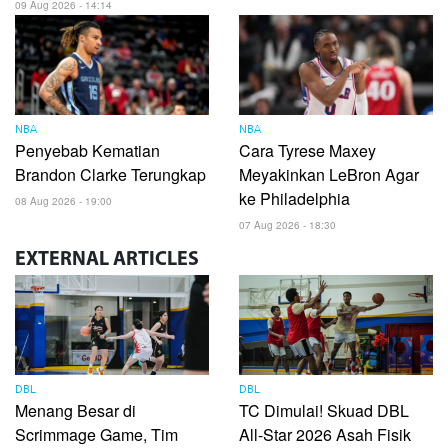
09 Aug 2026 - 14:14
NBA
NBA
Penyebab Kematian
Cara Tyrese Maxey
Brandon Clarke Terungkap
Meyakinkan LeBron Agar
ke Philadelphia
08 Aug 2026 - 19:00
07 Aug 2026 - 18:30
EXTERNAL
ARTICLES
DBL
DBL
Menang Besar di
TC Dimulai! Skuad DBL
Scrimmage Game, Tim
All-Star 2026 Asah Fisik