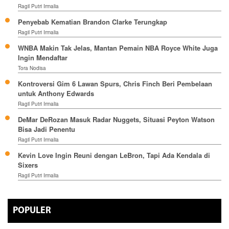
Ragil Putri Irmalia
Penyebab Kematian Brandon Clarke Terungkap
Ragil Putri Irmalia
WNBA Makin Tak Jelas, Mantan Pemain NBA Royce White Juga
Ingin Mendaftar
Tora Nodisa
Kontroversi Gim 6 Lawan Spurs, Chris Finch Beri Pembelaan
untuk Anthony Edwards
Ragil Putri Irmalia
DeMar DeRozan Masuk Radar Nuggets, Situasi Peyton Watson
Bisa Jadi Penentu
Ragil Putri Irmalia
Kevin Love Ingin Reuni dengan LeBron, Tapi Ada Kendala di
Sixers
Ragil Putri Irmalia
POPULER