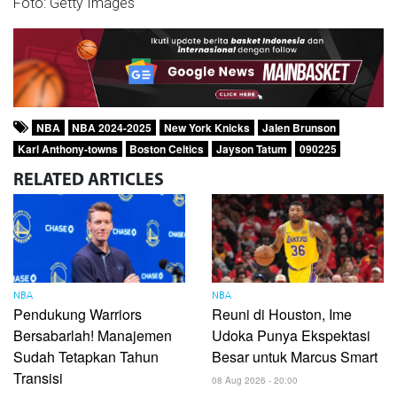
Foto: Getty Images
NBA
NBA 2024-2025
New York Knicks
Jalen Brunson
Karl Anthony-towns
Boston Celtics
Jayson Tatum
090225
RELATED
ARTICLES
NBA
NBA
Pendukung Warriors
Reuni di Houston, Ime
Bersabarlah! Manajemen
Udoka Punya Ekspektasi
Sudah Tetapkan Tahun
Besar untuk Marcus Smart
Transisi
08 Aug 2026 - 20:00