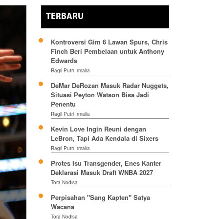
TERBARU
Kontroversi Gim 6 Lawan Spurs, Chris
Finch Beri Pembelaan untuk Anthony
Edwards
Ragil Putri Irmalia
DeMar DeRozan Masuk Radar Nuggets,
Situasi Peyton Watson Bisa Jadi
Penentu
Ragil Putri Irmalia
Kevin Love Ingin Reuni dengan
LeBron, Tapi Ada Kendala di Sixers
Ragil Putri Irmalia
Protes Isu Transgender, Enes Kanter
Deklarasi Masuk Draft WNBA 2027
Tora Nodisa
Perpisahan "Sang Kapten" Satya
Wacana
Tora Nodisa