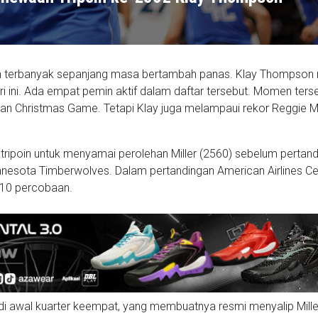
oin terbanyak sepanjang masa bertambah panas. Klay Thompson 
ri ini. Ada empat pemin aktif dalam daftar tersebut. Momen ters
an Christmas Game. Tetapi Klay juga melampaui rekor Reggie Mil
ripoin untuk menyamai perolehan Miller (2560) sebelum pertan
nesota Timberwolves. Dalam pertandingan American Airlines Cen
i 10 percobaan.
jadi awal kuarter keempat, yang membuatnya resmi menyalip Mille