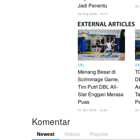
Jadi Penentu
08 
08 Aug 2026 - 16:47
EXTERNAL
ARTICLES
DBL
DB
Menang Besar di
TC
Scrimmage Game,
DB
Tim Putri DBL All-
As
Star Enggan Merasa
Ta
Puas
P
21 Jun 2026 - 13:24
20 
Komentar
Newest
Oldest
Popular