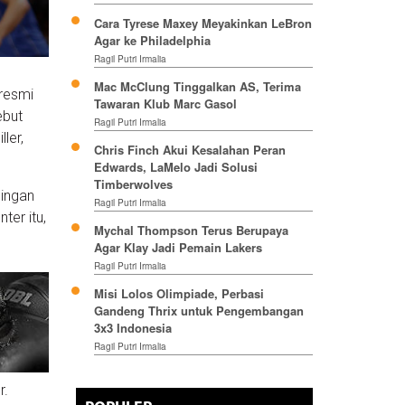
Cara Tyrese Maxey Meyakinkan LeBron
Agar ke Philadelphia
Ragil Putri Irmalia
Mac McClung Tinggalkan AS, Terima
resmi
Tawaran Klub Marc Gasol
ebut
Ragil Putri Irmalia
ler,
Chris Finch Akui Kesalahan Peran
Edwards, LaMelo Jadi Solusi
Timberwolves
dingan
Ragil Putri Irmalia
ter itu,
Mychal Thompson Terus Berupaya
Agar Klay Jadi Pemain Lakers
Ragil Putri Irmalia
Misi Lolos Olimpiade, Perbasi
Gandeng Thrix untuk Pengembangan
3x3 Indonesia
Ragil Putri Irmalia
r.