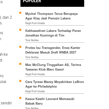
POPULER
ks
Mychal Thompson Terus Berupaya
, dan 2
Agar Klay Jadi Pemain Lakers
n.
Ragil Putri Irmalia
Kekhawatiran Lakers Terhadap Peran
ni
Jonathan Kuminga di Tim
n
Tora Nodisa
Protes Isu Transgender, Enes Kanter
Deklarasi Masuk Draft WNBA 2027
ah ke
Tora Nodisa
di
Mac McClung Tinggalkan AS, Terima
Tawaran Klub Marc Gasol
Ragil Putri Irmalia
tru
usai
Cara Tyrese Maxey Meyakinkan LeBron
Agar ke Philadelphia
Ragil Putri Irmalia
Kasus Kawhi Leonard Memasuki
sendiri
Babak Baru
Tora Nodisa