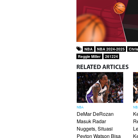
NBA
NBA 2024-2025
Chri
Reggie Miller
261224
RELATED
ARTICLES
NBA
NB
DeMar DeRozan
Ke
Masuk Radar
R
Nuggets, Situasi
Le
Peyton Watson Bisa
Ke