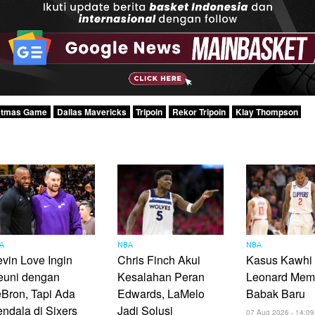
stmas Game
Dallas Mavericks
Tripoin
Rekor Tripoin
Klay Thompson
A
NBA
NBA
vin Love Ingin
Chris Finch Akui
Kasus Kawhi
euni dengan
Kesalahan Peran
Leonard Mem
Bron, Tapi Ada
Edwards, LaMelo
Babak Baru
ndala di Sixers
Jadi Solusi
07 Aug 2026 - 14:09