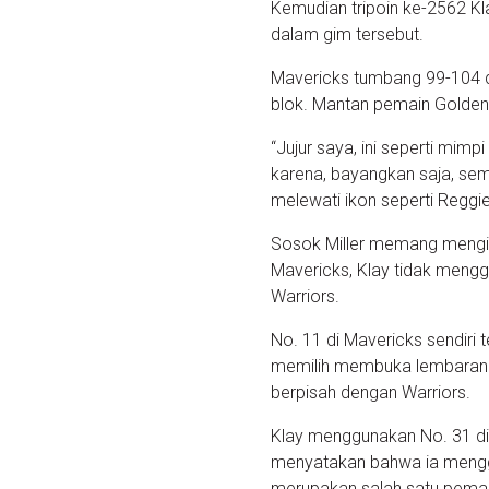
Kemudian tripoin ke-2562 Klay
dalam gim tersebut.
Mavericks tumbang 99-104 d
blok. Mantan pemain Golden 
“Jujur saya, ini seperti mim
karena, bayangkan saja, se
melewati ikon seperti Reggie
Sosok Miller memang mengins
Mavericks, Klay tidak mengg
Warriors.
No. 11 di Mavericks sendiri te
memilih membuka lembaran ba
berpisah dengan Warriors.
Klay menggunakan No. 31 di 
menyatakan bahwa ia menggu
merupakan salah satu pemai