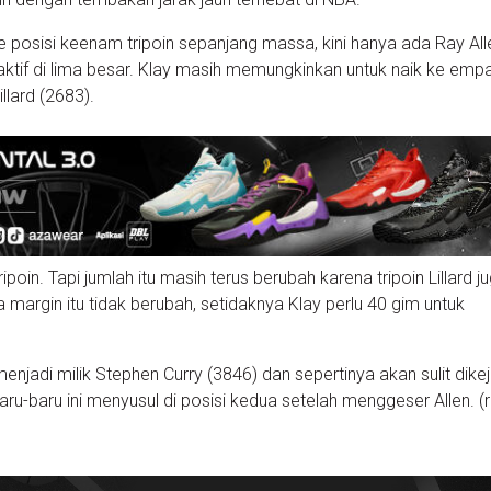
e posisi keenam tripoin sepanjang massa, kini hanya ada Ray All
ktif di lima besar. Klay masih memungkinkan untuk naik ke emp
llard (2683).
ripoin. Tapi jumlah itu masih terus berubah karena tripoin Lillard j
margin itu tidak berubah, setidaknya Klay perlu 40 gim untuk
 menjadi milik Stephen Curry (3846) dan sepertinya akan sulit dikej
u-baru ini menyusul di posisi kedua setelah menggeser Allen. (