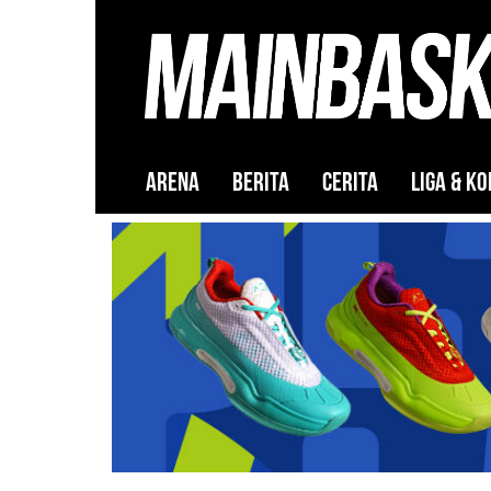
ARENA
BERITA
CERITA
LIGA & KO