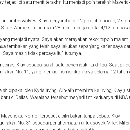
 terjadi di satu menit terakhir. Itu menjadi poin terakhir Maveric
ari Timberwolves. Klay menyumbang 12 poin, 4 rebound, 2 steal
State Warriors itu bermain 28 menit dengan total 4/12 tembaka
pi yang menjadi nyata. Saya akan merayakan rekor tripoin malam i
mua tembakan yang telah saya lakukan sepanjang karier saya da
. Saya masih tidak percaya itu,” tuturnya.
pirasi Klay sebagai salah satu penembak jitu di liga. Saat pind
unakan No. 11, yang menjadi nomor ikoniknya selama 12 tahun 
lah dipakai oleh Kyrie Irving. Alih-alih meminta ke Irving, Klay jus
ru di Dallas. Waralaba tersebut menjadi tim keduanya di NBA 
Mavericks. Nomor tersebut dipilih bukan tanpa sebab. Klay
nakan No. 31 sebagai penghormatan untuk sosok Miller. Miller 
n dengan tembakan jarak jauh terhebat di NBA.