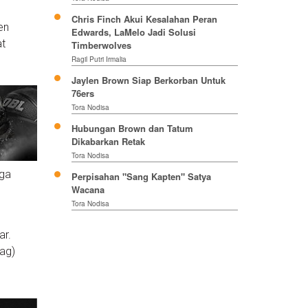
Chris Finch Akui Kesalahan Peran
en
Edwards, LaMelo Jadi Solusi
at
Timberwolves
Ragil Putri Irmalia
Jaylen Brown Siap Berkorban Untuk
76ers
Tora Nodisa
Hubungan Brown dan Tatum
Dikabarkan Retak
Tora Nodisa
uga
Perpisahan "Sang Kapten" Satya
Wacana
Tora Nodisa
ar.
rag)