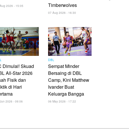
Timberwolves
Aug 2026 - 15:05
07 Aug 2026 - 16:30
L
DBL
 Dimulai! Skuad
Sempat Minder
L All-Star 2026
Bersaing di DBL
ah Fisik dan
Camp, Kini Matthew
ktik di Hari
Ivander Buat
ertama
Keluarga Bangga
Jun 2026 - 09:06
06 May 2026 - 17:22