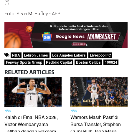
(*)
Foto:
Sean M. Haffey - AFP
NBA
Lebron James
Los Angeles Lakers
Liverpool FC
Fenway Sports Group
Redbird Capital
Boston Celtics
100824
RELATED
ARTICLES
NBA
NBA
Kalah di Final NBA 2026,
Warriors Masih Pasif di
Victor Wembanyama
Bursa Transfer, Stephen
Latihan dengan Hakeem
Curry Pilih Jaga Masa