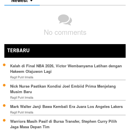
Newest
No comments
TERBARU
Kalah di Final NBA 2026, Victor Wembanyama Latihan dengan
Hakeem Olajuwon Lagi
Ragil Putri Irmalia
Nick Nurse Pastikan Kondisi Joel Embiid Prima Menjelang
Musim Baru
Ragil Putri Irmalia
Mark Walter Janji Bawa Kembali Era Juara Los Angeles Lakers
Ragil Putri Irmalia
Warriors Masih Pasif di Bursa Transfer, Stephen Curry Pilih
Jaga Masa Depan Tim