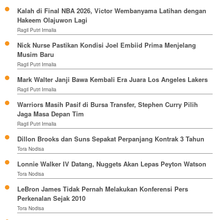
Kalah di Final NBA 2026, Victor Wembanyama Latihan dengan
Hakeem Olajuwon Lagi
Ragil Putri Irmalia
Nick Nurse Pastikan Kondisi Joel Embiid Prima Menjelang
Musim Baru
Ragil Putri Irmalia
Mark Walter Janji Bawa Kembali Era Juara Los Angeles Lakers
Ragil Putri Irmalia
Warriors Masih Pasif di Bursa Transfer, Stephen Curry Pilih
Jaga Masa Depan Tim
Ragil Putri Irmalia
Dillon Brooks dan Suns Sepakat Perpanjang Kontrak 3 Tahun
Tora Nodisa
Lonnie Walker IV Datang, Nuggets Akan Lepas Peyton Watson
Tora Nodisa
LeBron James Tidak Pernah Melakukan Konferensi Pers
Perkenalan Sejak 2010
Tora Nodisa