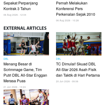
Sepakat Perpanjang
Pernah Melakukan
Kontrak 3 Tahun
Konferensi Pers
Perkenalan Sejak 2010
06 Aug 2026 - 12:04
06 Aug 2026 - 10:28
EXTERNAL
ARTICLES
DBL
DBL
Menang Besar di
TC Dimulai! Skuad DBL
Scrimmage Game, Tim
All-Star 2026 Asah Fisik
Putri DBL All-Star Enggan
dan Taktik di Hari Pertama
Merasa Puas
20 Jun 2026 - 09:06
21 Jun 2026 - 13:24