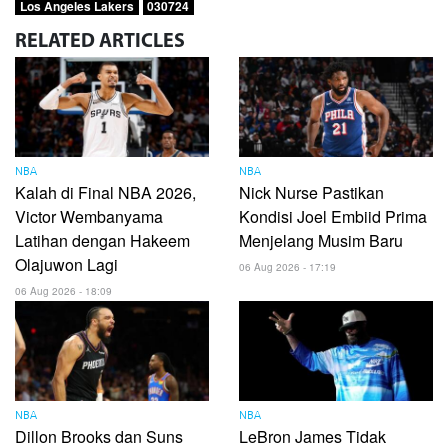
Los Angeles Lakers
030724
RELATED
ARTICLES
NBA
NBA
Kalah di Final NBA 2026,
Nick Nurse Pastikan
Victor Wembanyama
Kondisi Joel Embiid Prima
Latihan dengan Hakeem
Menjelang Musim Baru
Olajuwon Lagi
06 Aug 2026 - 17:19
06 Aug 2026 - 18:09
NBA
NBA
Dillon Brooks dan Suns
LeBron James Tidak