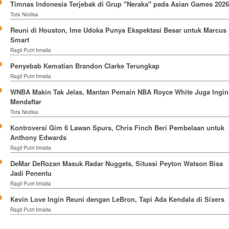
Timnas Indonesia Terjebak di Grup "Neraka" pada Asian Games 2026
Tora Nodisa
Reuni di Houston, Ime Udoka Punya Ekspektasi Besar untuk Marcus
Smart
Ragil Putri Irmalia
Penyebab Kematian Brandon Clarke Terungkap
Ragil Putri Irmalia
WNBA Makin Tak Jelas, Mantan Pemain NBA Royce White Juga Ingin
Mendaftar
Tora Nodisa
Kontroversi Gim 6 Lawan Spurs, Chris Finch Beri Pembelaan untuk
Anthony Edwards
Ragil Putri Irmalia
DeMar DeRozan Masuk Radar Nuggets, Situasi Peyton Watson Bisa
Jadi Penentu
Ragil Putri Irmalia
Kevin Love Ingin Reuni dengan LeBron, Tapi Ada Kendala di Sixers
Ragil Putri Irmalia