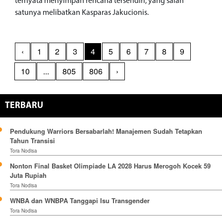
ternyata menyimpan rencana tersendiri, yang salah
satunya melibatkan Kasparas Jakucionis.
‹
1
2
3
4
5
6
7
8
9
10
...
805
806
›
TERBARU
Pendukung Warriors Bersabarlah! Manajemen Sudah Tetapkan
Tahun Transisi
Tora Nodisa
Nonton Final Basket Olimpiade LA 2028 Harus Merogoh Kocek 59
Juta Rupiah
Tora Nodisa
WNBA dan WNBPA Tanggapi Isu Transgender
Tora Nodisa