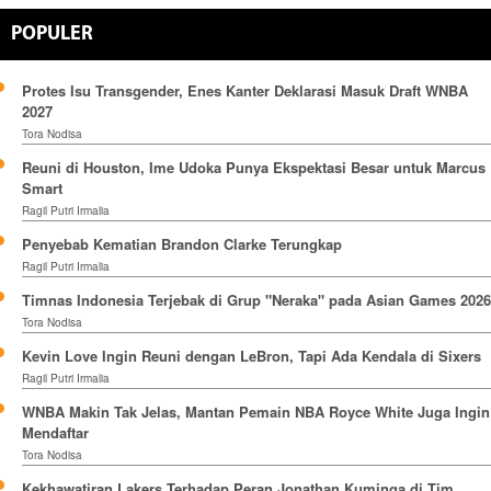
POPULER
Protes Isu Transgender, Enes Kanter Deklarasi Masuk Draft WNBA
2027
Tora Nodisa
Reuni di Houston, Ime Udoka Punya Ekspektasi Besar untuk Marcus
Smart
Ragil Putri Irmalia
Penyebab Kematian Brandon Clarke Terungkap
Ragil Putri Irmalia
Timnas Indonesia Terjebak di Grup "Neraka" pada Asian Games 2026
Tora Nodisa
Kevin Love Ingin Reuni dengan LeBron, Tapi Ada Kendala di Sixers
Ragil Putri Irmalia
WNBA Makin Tak Jelas, Mantan Pemain NBA Royce White Juga Ingin
Mendaftar
Tora Nodisa
Kekhawatiran Lakers Terhadap Peran Jonathan Kuminga di Tim