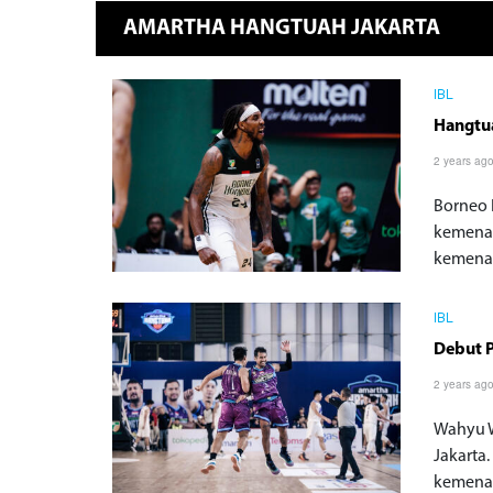
AMARTHA HANGTUAH JAKARTA
IBL
Hangtua
2 years ag
Borneo 
kemenan
kemenan
IBL
Debut P
2 years ag
Wahyu W
Jakarta
kemenan