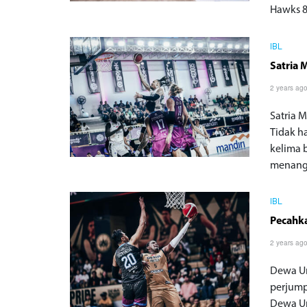
Hawks 8
IBL
Satria
2 years ag
Satria 
Tidak h
kelima 
menang 
IBL
Pecahka
2 years ag
Dewa Un
perjump
Dewa Un