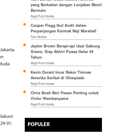
yang Berkaitan dengan Lonjakan Menit
Bermain
Ragil Putri Irmalia
Cooper Flagg Ikut Andil dalam
Perpanjangan Kontrak Naji Marshall
Tora Nodisa
Jaylen Brown Berapi-api Usai Gabung
Jakarta.
Sixers, Siap Akhiri Puasa Gelar 44
Tahun
an
Ragil Putri Irmalia
 Muda
Kevin Durant Incar Rekor Timnas
Amerika Serikat di Olimpiade
Ragil Putri Irmalia
Chris Bosh Beri Pesan Penting untuk
Victor Wembanyama
Ragil Putri Irmalia
elakoni
29-91.
POPULER