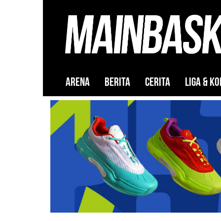
ARENA
BERITA
CERITA
LIGA & KO