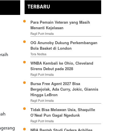
TERBARU
Para Pemain Veteran yang Masih
Menanti Kejelasan
Ragil Putri Irmalia
OG Anunoby Dukung Perkembangan
Bola Basket di London
Tora Nodisa
eraih
WNBA Kembali ke Ohio, Cleveland
Sirens Debut pada 2028
Ragil Putri Irmalia
Bursa Free Agent 2027 Bisa
Bergejolak, Ada Curry, Jokic, Giannis
Hingga LeBron
Ragil Putri Irmalia
Tidak Bisa Melawan Usia, Shaquille
uah
O’Neal Pun Gagal Ngedunk
Ragil Putri Irmalia
ngerang
NBA Bantah Studi Cedera Achilles