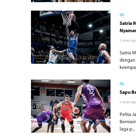
IBL
Satria
Nyama
2 years ag
Satria 
dengan 
keempat
IBL
Sapu Be
2 years ag
Pelita J
Bermain
laga p...