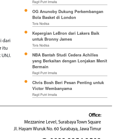
Ragil Putri Irmalia
OG Anunoby Dukung Perkembangan
Bola Basket di London
Tora Nodisa
Kepergian LeBron dari Lakers Baik
untuk Bronny James
i dari
Tora Nodisa
 itu
NBA Bantah Studi Cedera Achilles
 UNJ.
yang Berkaitan dengan Lonjakan Menit
Bermain
Ragil Putri Irmalia
Chris Bosh Beri Pesan Penting untuk
Victor Wembanyama
Ragil Putri Irmalia
Office:
Mezzanine Level, Surabaya Town Square
Jl. Hayam Wuruk No. 60 Surabaya, Jawa Timur