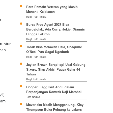
Para Pemain Veteran yang Masih
Menanti Kejelasan
Ragil Putri Irmalia
n
Bursa Free Agent 2027 Bisa
Bergejolak, Ada Curry, Jokic, Giannis
Hingga LeBron
Ragil Putri Irmalia
eruntun
Tidak Bisa Melawan Usia, Shaquille
ahan
O’Neal Pun Gagal Ngedunk
Ragil Putri Irmalia
Jaylen Brown Berapi-api Usai Gabung
Sixers, Siap Akhiri Puasa Gelar 44
Tahun
Ragil Putri Irmalia
Cooper Flagg Ikut Andil dalam
Perpanjangan Kontrak Naji Marshall
/5).
Tora Nodisa
alam
Mavericks Masih Menggantung, Klay
Thompson Buka Peluang ke Lakers