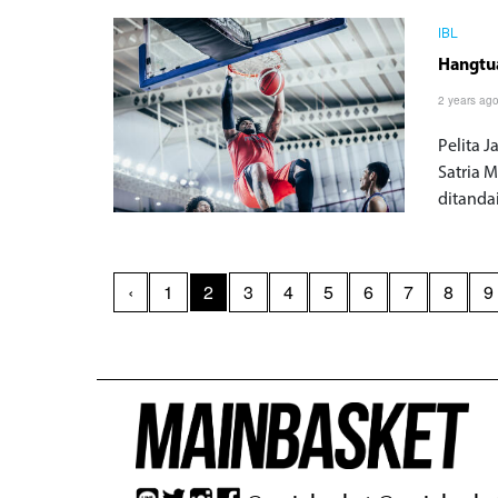
IBL
Hangtua
2 years ag
Pelita 
Satria 
ditanda
‹
1
2
3
4
5
6
7
8
9