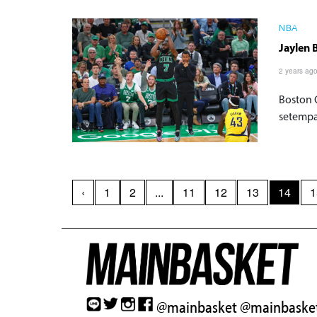
NBA
Jaylen 
2 years ag
Boston 
setempat
‹
1
2
...
11
12
13
14
1
@mainbasket
@mainbasket