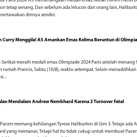
de Paris 2024. AS memenangkan medali emas. Meski minim menit b
ton tetap senang. Dan sebelum ada lelucon dari orang lain, Haliburt
nertawakan dirinya sendiri.
 Curry Menggila! AS Amankan Emas Kelima Beruntun di Olimpi
 Serikat meraih medali emas Olimpiade 2024 Paris setelah menang 
an rumah Prancis, Sabtu (10/8), waktu setempat. Selain menasbihkan
i...
alan Mendalam Andrew Nembhard Karena 2 Turnover Fatal
o
 Pacers memang kehilangan Tyrese Haliburton di Gim 3. Tetapi ada
d yang memanas. Tetapi hal itu tidak cukup untuk membuat Pacer