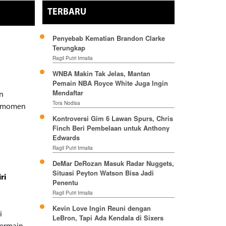
TERBARU
Penyebab Kematian Brandon Clarke
Terungkap
Ragil Putri Irmalia
WNBA Makin Tak Jelas, Mantan
Pemain NBA Royce White Juga Ingin
Mendaftar
an
Tora Nodisa
an momen
Kontroversi Gim 6 Lawan Spurs, Chris
Finch Beri Pembelaan untuk Anthony
Edwards
Ragil Putri Irmalia
DeMar DeRozan Masuk Radar Nuggets,
Situasi Peyton Watson Bisa Jadi
ri
Penentu
Ragil Putri Irmalia
Kevin Love Ingin Reuni dengan
i
LeBron, Tapi Ada Kendala di Sixers