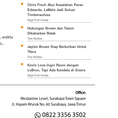
Chris Finch Akui Kesalahan Peran
Edwards, LaMelo Jadi Solusi
Timberwolves
Ragil Putri Irmalia
Hubungan Brown dan Tatum
Dikabarkan Retak
), waktu
Tora Nodisa
...
Jaylen Brown Siap Berkorban Untuk
76ers
Tora Nodisa
Kevin Love Ingin Reuni dengan
LeBron, Tapi Ada Kendala di Sixers
Ragil Putri Irmalia
Office:
Mezzanine Level, Surabaya Town Square
Jl. Hayam Wuruk No. 60 Surabaya, Jawa Timur
0822 3356 3502