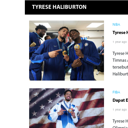
TYRESE HALIBURTON
NBA
Tyrese 
1 year ago
Tyrese 
Timnas 
tersebu
Halibur
FIBA
Dapat E
1 year ago
Tyrese 