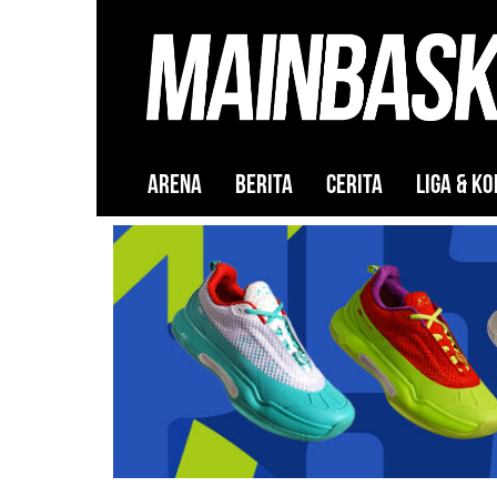
ARENA
BERITA
CERITA
LIGA & KO