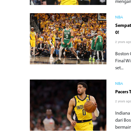
mengamb
NBA
Sempat 
0!
2 years ag
Boston 
Final W
set...
NBA
Pacers 
2 years ag
Indiana 
dari Bos
bermain