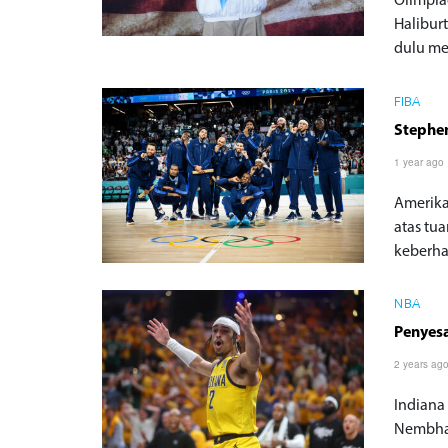
Olimpia
Halibur
dulu me
FIBA
Stephen
1 year ago
Amerika
atas tu
keberhas
NBA
Penyes
2 years ag
Indiana
Nembhar