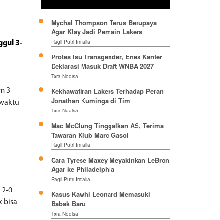
Mychal Thompson Terus Berupaya
Agar Klay Jadi Pemain Lakers
Ragil Putri Irmalia
ggul 3-
Protes Isu Transgender, Enes Kanter
Deklarasi Masuk Draft WNBA 2027
Tora Nodisa
Kekhawatiran Lakers Terhadap Peran
im 3
Jonathan Kuminga di Tim
 waktu
Tora Nodisa
Mac McClung Tinggalkan AS, Terima
Tawaran Klub Marc Gasol
Ragil Putri Irmalia
Cara Tyrese Maxey Meyakinkan LeBron
Agar ke Philadelphia
Ragil Putri Irmalia
 2-0
Kasus Kawhi Leonard Memasuki
k bisa
Babak Baru
Tora Nodisa