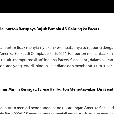
Haliburton Berupaya Bujuk Pemain AS Gabung ke Pacers
Haliburton tidak menyia-nyiakan kesempatannya bergabung deng
Amerika Serikat di Olimpiade Paris 2024. Haliburton memanfaatk
t untuk “mempromosikan” Indiana Pacers. Siapa tahu, dalam pikiran
ton, ada yang tertarik pindah ke Indiana dan membentuk tim super.
mas Minim Keringat, Tyrese Haliburton Menertawakan Diri Sendi
Haliburton menjad penghangat bangku cadangan Amerika Serikat d