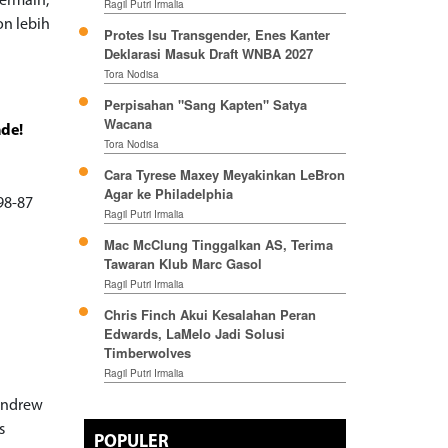
ermain,
Ragil Putri Irmalia
on lebih
Protes Isu Transgender, Enes Kanter
Deklarasi Masuk Draft WNBA 2027
Tora Nodisa
Perpisahan "Sang Kapten" Satya
Wacana
ade!
Tora Nodisa
Cara Tyrese Maxey Meyakinkan LeBron
Agar ke Philadelphia
98-87
Ragil Putri Irmalia
Mac McClung Tinggalkan AS, Terima
Tawaran Klub Marc Gasol
Ragil Putri Irmalia
Chris Finch Akui Kesalahan Peran
Edwards, LaMelo Jadi Solusi
Timberwolves
Ragil Putri Irmalia
 Andrew
s
POPULER