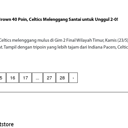
Brown 40 Poin, Celtics Melenggang Santai untuk Unggul 2-0!
o
Celtics melenggang mulus di Gim 2 Final Wilayah Timur, Kamis (23/5
. Tampil dengan tripoin yang lebih tajam dari Indiana Pacers, Celtics
5
16
17
...
27
28
›
store