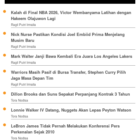
Kalah di Final NBA 2026, Victor Wembanyama Latihan dengan
Hakeem Olajuwon Lagi
Ragil Putri Irmalia
Nick Nurse Pastikan Kondisi Joel Embiid Prima Menjelang
Musim Baru
Ragil Putri Irmalia
Mark Walter Janji Bawa Kembali Era Juara Los Angeles Lakers
Ragil Putri Irmalia
Warriors Masih Pasif di Bursa Transfer, Stephen Curry Pilih
Jaga Masa Depan Tim
Ragil Putri Irmalia
Dillon Brooks dan Suns Sepakat Perpanjang Kontrak 3 Tahun
Tora Nodisa
Lonnie Walker IV Datang, Nuggets Akan Lepas Peyton Watson
Tora Nodisa
LeBron James Tidak Pernah Melakukan Konferensi Pers
Perkenalan Sejak 2010
Tora Nodisa