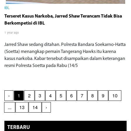
IBL
Terseret Kasus Narkoba, Jarred Shaw Terancam Tidak Bisa
Berkompetisi di IBL
1 year ago
Jarred Shaw sedang ditahan. Polresta Bandara Soekarno-Hatta
(Soetta) menangkap pemain Tangerang Hawks itu karena
kasus narkoba. Kabar tersebut disampaikan dalam keterangan
resmi Polresta Soetta pada Rabu (14/5
‹
1
2
3
4
5
6
7
8
9
10
...
13
14
›
TERBARU