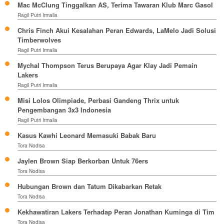
Mac McClung Tinggalkan AS, Terima Tawaran Klub Marc Gasol
Ragil Putri Irmalia
Chris Finch Akui Kesalahan Peran Edwards, LaMelo Jadi Solusi
Timberwolves
Ragil Putri Irmalia
Mychal Thompson Terus Berupaya Agar Klay Jadi Pemain
Lakers
Ragil Putri Irmalia
Misi Lolos Olimpiade, Perbasi Gandeng Thrix untuk
Pengembangan 3x3 Indonesia
Ragil Putri Irmalia
Kasus Kawhi Leonard Memasuki Babak Baru
Tora Nodisa
Jaylen Brown Siap Berkorban Untuk 76ers
Tora Nodisa
Hubungan Brown dan Tatum Dikabarkan Retak
Tora Nodisa
Kekhawatiran Lakers Terhadap Peran Jonathan Kuminga di Tim
Tora Nodisa