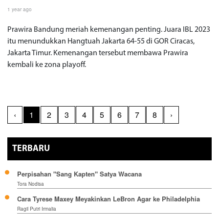
1 year ago
Prawira Bandung meriah kemenangan penting. Juara IBL 2023
itu menundukkan Hangtuah Jakarta 64-55 di GOR Ciracas,
Jakarta Timur. Kemenangan tersebut membawa Prawira
kembali ke zona playoff.
‹
1
2
3
4
5
6
7
8
›
TERBARU
Perpisahan "Sang Kapten" Satya Wacana
Tora Nodisa
Cara Tyrese Maxey Meyakinkan LeBron Agar ke Philadelphia
Ragil Putri Irmalia