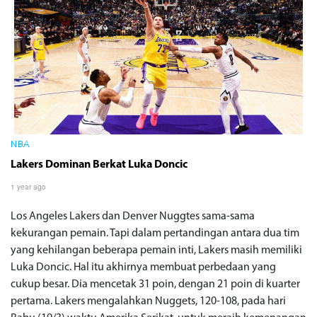
NBA
Lakers Dominan Berkat Luka Doncic
1 year ago
Los Angeles Lakers dan Denver Nuggtes sama-sama
kekurangan pemain. Tapi dalam pertandingan antara dua tim
yang kehilangan beberapa pemain inti, Lakers masih memiliki
Luka Doncic. Hal itu akhirnya membuat perbedaan yang
cukup besar. Dia mencetak 31 poin, dengan 21 poin di kuarter
pertama. Lakers mengalahkan Nuggets, 120-108, pada hari