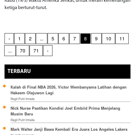
Rabu (19/3) waktu Amerika Serikat, untuk meraih kemenangan
ketiga berturut-turut.
‹
1
2
...
5
6
7
8
9
10
11
...
70
71
›
TERBARU
Kalah di Final NBA 2026, Victor Wembanyama Latihan dengan
Hakeem Olajuwon Lagi
Ragil Putri Irmalia
Nick Nurse Pastikan Kondisi Joel Embiid Prima Menjelang
Musim Baru
Ragil Putri Irmalia
Mark Walter Janji Bawa Kembali Era Juara Los Angeles Lakers