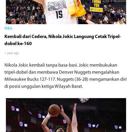
NBA
Kembali dari Cedera, Nikola Jokic Langsung Cetak Tripel-
dobel ke-160
1 year ago
Nikola Jokic kembali tanpa basa-basi. Jokic membukukan
tripel-dobel dan membawa Denver Nuggets mengalahkan
Milwaukee Bucks 127-117. Nuggets (36-28) mengamankan diri
di posisi unggulan ketiga Wilayah Barat.