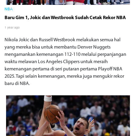
NBA
Baru Gim 1, Jokic dan Westbrook Sudah Cetak Rekor NBA
1 year ago
Nikola Jokic dan Russell Westbrook melakukan semua hal
yang mereka bisa untuk membantu Denver Nuggets
mengamankan kemenangan 112-110 melalui perpanjangan
waktu melawan Los Angeles Clippers untuk meraih
kemenangan pertama di seri putaran pertama Playoff NBA
2025. Tapi selain kemenangan, mereka juga mengukir rekor
baru di NBA.