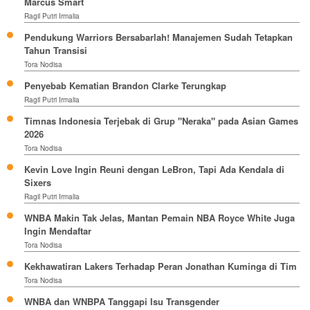
Marcus Smart
Ragil Putri Irmalia
Pendukung Warriors Bersabarlah! Manajemen Sudah Tetapkan
Tahun Transisi
Tora Nodisa
Penyebab Kematian Brandon Clarke Terungkap
Ragil Putri Irmalia
Timnas Indonesia Terjebak di Grup "Neraka" pada Asian Games
2026
Tora Nodisa
Kevin Love Ingin Reuni dengan LeBron, Tapi Ada Kendala di
Sixers
Ragil Putri Irmalia
WNBA Makin Tak Jelas, Mantan Pemain NBA Royce White Juga
Ingin Mendaftar
Tora Nodisa
Kekhawatiran Lakers Terhadap Peran Jonathan Kuminga di Tim
Tora Nodisa
WNBA dan WNBPA Tanggapi Isu Transgender