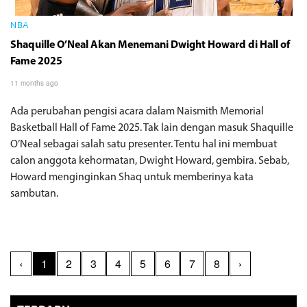
NBA
Shaquille O’Neal Akan Menemani Dwight Howard di Hall of
Fame 2025
11 months ago
Ada perubahan pengisi acara dalam Naismith Memorial
Basketball Hall of Fame 2025. Tak lain dengan masuk Shaquille
O’Neal sebagai salah satu presenter. Tentu hal ini membuat
calon anggota kehormatan, Dwight Howard, gembira. Sebab,
Howard menginginkan Shaq untuk memberinya kata
sambutan.
‹
1
2
3
4
5
6
7
8
›