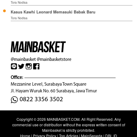
Tora Nodisa
Kasus Kawhi Leonard Memasuki Babak Baru
Tora Nodisa
@mainbasket
@mainbasketstore
Office:
Mezzanine Level, Surabaya Town Square
Jl. Hayam Wuruk No. 60 Surabaya, Jawa Timur
0822 3356 3502
Copyright © 2026
MAINBASKET.COM
. All Right Reserved. Any
commercial use or distribution without the express written consent of
Mainbasket is strictly prohibited.
Home
|
Privacy Policy
|
Top Articles
|
MainSepeda
|
DBL ID