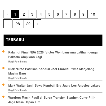
‹
1
2
3
4
5
6
7
8
9
10
...
28
29
›
TERBARU
Kalah di Final NBA 2026, Victor Wembanyama Latihan dengan
Hakeem Olajuwon Lagi
Ragil Putri Irmalia
Nick Nurse Pastikan Kondisi Joel Embiid Prima Menjelang
Musim Baru
Ragil Putri Irmalia
Mark Walter Janji Bawa Kembali Era Juara Los Angeles Lakers
Ragil Putri Irmalia
Warriors Masih Pasif di Bursa Transfer, Stephen Curry Pilih
Jaga Masa Depan Tim