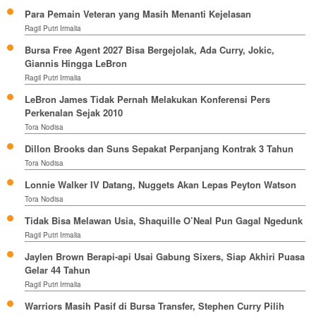
Para Pemain Veteran yang Masih Menanti Kejelasan
Ragil Putri Irmalia
Bursa Free Agent 2027 Bisa Bergejolak, Ada Curry, Jokic,
Giannis Hingga LeBron
Ragil Putri Irmalia
LeBron James Tidak Pernah Melakukan Konferensi Pers
Perkenalan Sejak 2010
Tora Nodisa
Dillon Brooks dan Suns Sepakat Perpanjang Kontrak 3 Tahun
Tora Nodisa
Lonnie Walker IV Datang, Nuggets Akan Lepas Peyton Watson
Tora Nodisa
Tidak Bisa Melawan Usia, Shaquille O’Neal Pun Gagal Ngedunk
Ragil Putri Irmalia
Jaylen Brown Berapi-api Usai Gabung Sixers, Siap Akhiri Puasa
Gelar 44 Tahun
Ragil Putri Irmalia
Warriors Masih Pasif di Bursa Transfer, Stephen Curry Pilih