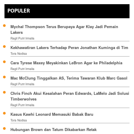
POPULER
Mychal Thompson Terus Berupaya Agar Klay Jadi Pemain
Lakers
Ragil Putri Irmalia
Kekhawatiran Lakers Terhadap Peran Jonathan Kuminga di Tim
Tora Nodisa
Cara Tyrese Maxey Meyakinkan LeBron Agar ke Philadelphia
Ragil Putri Irmalia
Mac McClung Tinggalkan AS, Terima Tawaran Klub Marc Gasol
Ragil Putri Irmalia
Chris Finch Akui Kesalahan Peran Edwards, LaMelo Jadi Solusi
Timberwolves
Ragil Putri Irmalia
Kasus Kawhi Leonard Memasuki Babak Baru
Tora Nodisa
Hubungan Brown dan Tatum Dikabarkan Retak