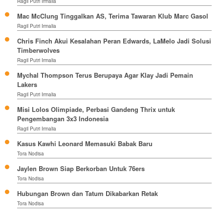
Ragil Putri Irmalia
Mac McClung Tinggalkan AS, Terima Tawaran Klub Marc Gasol
Ragil Putri Irmalia
Chris Finch Akui Kesalahan Peran Edwards, LaMelo Jadi Solusi
Timberwolves
Ragil Putri Irmalia
Mychal Thompson Terus Berupaya Agar Klay Jadi Pemain
Lakers
Ragil Putri Irmalia
Misi Lolos Olimpiade, Perbasi Gandeng Thrix untuk
Pengembangan 3x3 Indonesia
Ragil Putri Irmalia
Kasus Kawhi Leonard Memasuki Babak Baru
Tora Nodisa
Jaylen Brown Siap Berkorban Untuk 76ers
Tora Nodisa
Hubungan Brown dan Tatum Dikabarkan Retak
Tora Nodisa