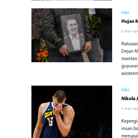
NBA
Hujan M
2 years ag
Ratusan
Dejan M
mantan 
guyuran
asisten
NBA
Nikola 
2 years ag
Kepergi
insan ba
merupak