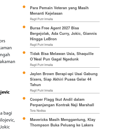
Para Pemain Veteran yang Masih
Menanti Kejelasan
Ragil Putri Irmalia
Bursa Free Agent 2027 Bisa
Bergejolak, Ada Curry, Jokic, Giannis
Hingga LeBron
ors
Ragil Putri Irmalia
makaman
Tidak Bisa Melawan Usia, Shaquille
engah
O’Neal Pun Gagal Ngedunk
emakaman
Ragil Putri Irmalia
Jaylen Brown Berapi-api Usai Gabung
Sixers, Siap Akhiri Puasa Gelar 44
Tahun
Ragil Putri Irmalia
jevic
Cooper Flagg Ikut Andil dalam
Perpanjangan Kontrak Naji Marshall
Tora Nodisa
a bagi
Mavericks Masih Menggantung, Klay
lojevic,
Thompson Buka Peluang ke Lakers
Jokic