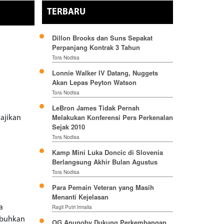
TERBARU
Dillon Brooks dan Suns Sepakat
Perpanjang Kontrak 3 Tahun
Tora Nodisa
Lonnie Walker IV Datang, Nuggets
Akan Lepas Peyton Watson
Tora Nodisa
LeBron James Tidak Pernah
Melakukan Konferensi Pers Perkenalan
yajikan
Sejak 2010
Tora Nodisa
Kamp Mini Luka Doncic di Slovenia
Berlangsung Akhir Bulan Agustus
Tora Nodisa
Para Pemain Veteran yang Masih
Menanti Kejelasan
a
Ragil Putri Irmalia
mbuhkan
OG Anunoby Dukung Perkembangan