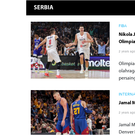
SERBIA
FIBA
Nikola 
Olimpi
2 years ag
Olimpia
olahrag
persaing
INTERN
Jamal M
2 years ag
Jamal Mu
Denver 