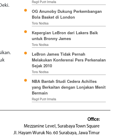
Ragil Putri Irmalia
Deki.
OG Anunoby Dukung Perkembangan
Bola Basket di London
Tora Nodisa
Kepergian LeBron dari Lakers Baik
untuk Bronny James
Tora Nodisa
sikan.
LeBron James Tidak Pernah
Melakukan Konferensi Pers Perkenalan
suk
Sejak 2010
Tora Nodisa
NBA Bantah Studi Cedera Achilles
yang Berkaitan dengan Lonjakan Menit
Bermain
Ragil Putri Irmalia
Office:
Mezzanine Level, Surabaya Town Square
Jl. Hayam Wuruk No. 60 Surabaya, Jawa Timur