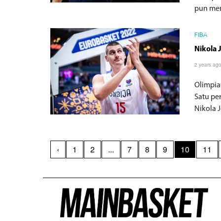
pun mem
FIBA
Nikola 
2 years ag
Olimpia
Satu pe
Nikola 
‹
1
2
...
7
8
9
10
11