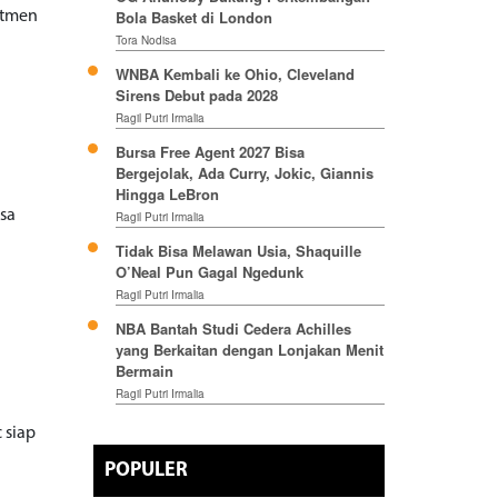
Bola Basket di London
mitmen
Tora Nodisa
WNBA Kembali ke Ohio, Cleveland
Sirens Debut pada 2028
Ragil Putri Irmalia
Bursa Free Agent 2027 Bisa
Bergejolak, Ada Curry, Jokic, Giannis
Hingga LeBron
isa
Ragil Putri Irmalia
Tidak Bisa Melawan Usia, Shaquille
O’Neal Pun Gagal Ngedunk
Ragil Putri Irmalia
NBA Bantah Studi Cedera Achilles
yang Berkaitan dengan Lonjakan Menit
Bermain
Ragil Putri Irmalia
c siap
POPULER