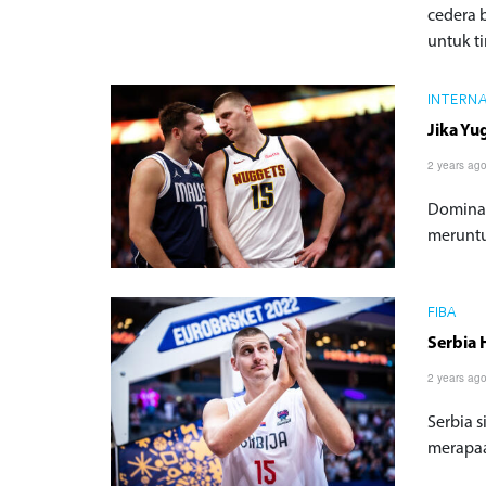
cedera 
untuk t
INTERN
Jika Yu
2 years ag
Dominas
meruntu
FIBA
Serbia 
2 years ag
Serbia s
merapaa