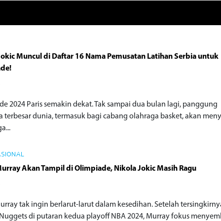
Jokic Muncul di Daftar 16 Nama Pemusatan Latihan Serbia untuk
ade!
o
de 2024 Paris semakin dekat. Tak sampai dua bulan lagi, panggung
a terbesar dunia, termasuk bagi cabang olahraga basket, akan men
a...
ASIONAL
urray Akan Tampil di Olimpiade, Nikola Jokic Masih Ragu
o
rray tak ingin berlarut-larut dalam kesedihan. Setelah tersingkirny
Nuggets di putaran kedua playoff NBA 2024, Murray fokus menye