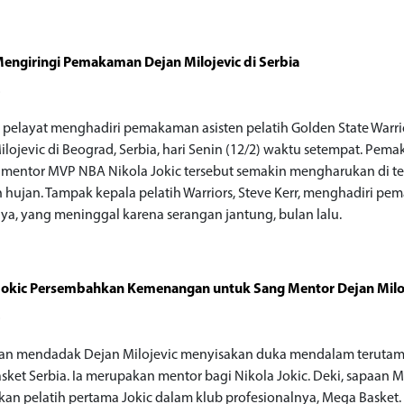
engiringi Pemakaman Dejan Milojevic di Serbia
o
 pelayat menghadiri pemakaman asisten pelatih Golden State Warri
ilojevic di Beograd, Serbia, hari Senin (12/2) waktu setempat. Pe
mentor MVP NBA Nikola Jokic tersebut semakin mengharukan di t
 hujan. Tampak kepala pelatih Warriors, Steve Kerr, menghadiri p
nya, yang meninggal karena serangan jantung, bulan lalu.
Jokic Persembahkan Kemenangan untuk Sang Mentor Dejan Milo
o
an mendadak Dejan Milojevic menyisakan duka mendalam terutam
sket Serbia. Ia merupakan mentor bagi Nikola Jokic. Deki, sapaan Mi
an pelatih pertama Jokic dalam klub profesionalnya, Mega Basket. 