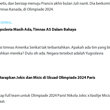
betis, dan bersiap menuju Prancis akhir bulan Juli nanti. Dia berko
imnas Kanada, di Olimpiade 2024.
ASIONAL
goslavia Masih Ada, Timnas AS Dalam Bahaya
o
i timnas Amerika Serikat tak terbantahkan. Apakah ada tim yang b
hkan mereka? Dulu sih ada. Negara tersebut adalah Yugoslavia
Harapkan Jokic dan Micic di Skuad Olimpiade 2024 Paris
o
iap full team untuk Olimpiade 2024 Paris! Nikola Jokic x Vasilije Mici
at.