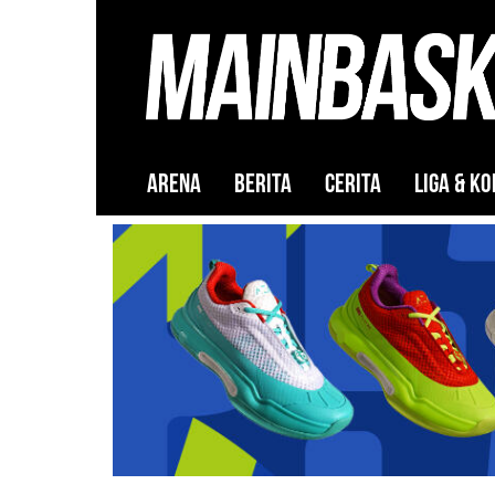
ARENA
BERITA
CERITA
LIGA & KO