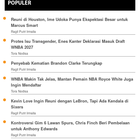
POPULER
Reuni di Houston, Ime Udoka Punya Ekspektasi Besar untuk
Marcus Smart
Ragil Putri Irmalia
Protes Isu Transgender, Enes Kanter Deklarasi Masuk Draft
WNBA 2027
Tora Nodisa
Penyebab Kematian Brandon Clarke Terungkap
Ragil Putri Irmalia
WNBA Makin Tak Jelas, Mantan Pemain NBA Royce White Juga
Ingin Mendaftar
Tora Nodisa
Kevin Love Ingin Reuni dengan LeBron, Tapi Ada Kendala di
Sixers
Ragil Putri Irmalia
Kontroversi Gim 6 Lawan Spurs, Chris Finch Beri Pembelaan
untuk Anthony Edwards
Ragil Putri Irmalia