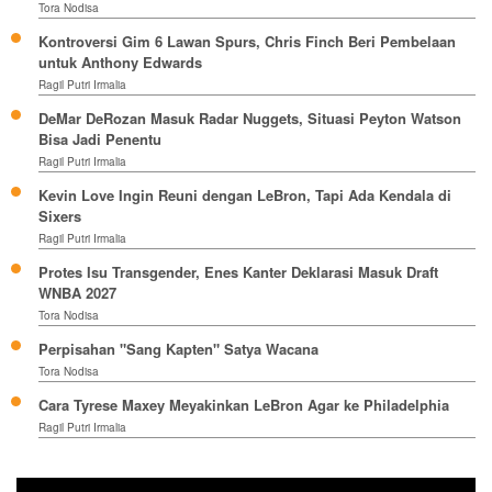
Tora Nodisa
Kontroversi Gim 6 Lawan Spurs, Chris Finch Beri Pembelaan
untuk Anthony Edwards
Ragil Putri Irmalia
DeMar DeRozan Masuk Radar Nuggets, Situasi Peyton Watson
Bisa Jadi Penentu
Ragil Putri Irmalia
Kevin Love Ingin Reuni dengan LeBron, Tapi Ada Kendala di
Sixers
Ragil Putri Irmalia
Protes Isu Transgender, Enes Kanter Deklarasi Masuk Draft
WNBA 2027
Tora Nodisa
Perpisahan "Sang Kapten" Satya Wacana
Tora Nodisa
Cara Tyrese Maxey Meyakinkan LeBron Agar ke Philadelphia
Ragil Putri Irmalia