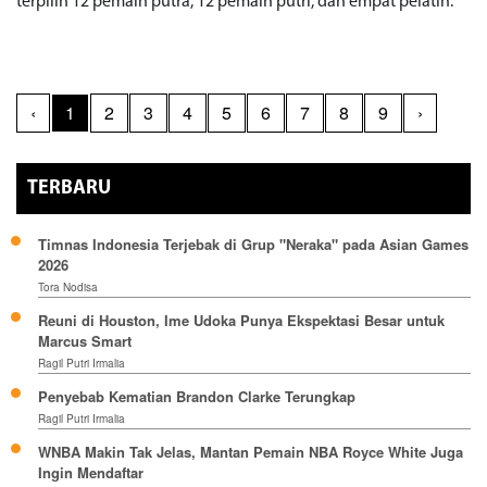
terpilih 12 pemain putra, 12 pemain putri, dan empat pelatih.
‹
1
2
3
4
5
6
7
8
9
›
TERBARU
Timnas Indonesia Terjebak di Grup "Neraka" pada Asian Games
2026
Tora Nodisa
Reuni di Houston, Ime Udoka Punya Ekspektasi Besar untuk
Marcus Smart
Ragil Putri Irmalia
Penyebab Kematian Brandon Clarke Terungkap
Ragil Putri Irmalia
WNBA Makin Tak Jelas, Mantan Pemain NBA Royce White Juga
Ingin Mendaftar