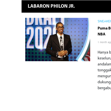
LABARON PHILON JR.
SNEAKER
Puma Be
NBA
1 month a
Hanya b
keselur
andalan
tonggak
mengumu
dukunga
bergabu