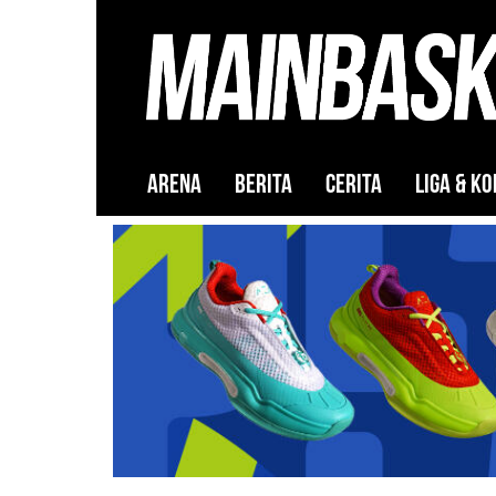
ARENA
BERITA
CERITA
LIGA & KO