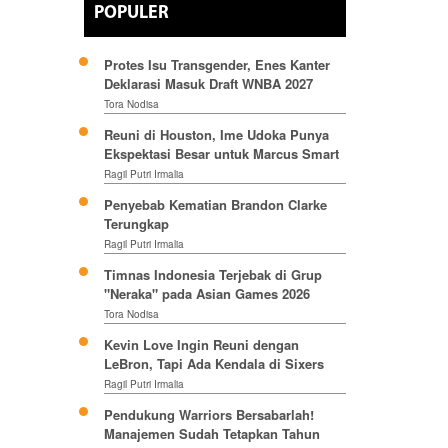
POPULER
Protes Isu Transgender, Enes Kanter
Deklarasi Masuk Draft WNBA 2027
Tora Nodisa
Reuni di Houston, Ime Udoka Punya
Ekspektasi Besar untuk Marcus Smart
Ragil Putri Irmalia
Penyebab Kematian Brandon Clarke
Terungkap
Ragil Putri Irmalia
Timnas Indonesia Terjebak di Grup
"Neraka" pada Asian Games 2026
Tora Nodisa
Kevin Love Ingin Reuni dengan
LeBron, Tapi Ada Kendala di Sixers
Ragil Putri Irmalia
Pendukung Warriors Bersabarlah!
Manajemen Sudah Tetapkan Tahun