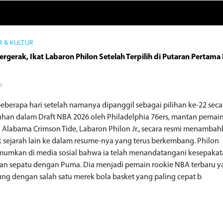
 & KULTUR
rgerak, Ikat Labaron Philon Setelah Terpilih di Putaran Pertama 
go
eberapa hari setelah namanya dipanggil sebagai pilihan ke-22 seca
uhan dalam Draft NBA 2026 oleh Philadelphia 76ers, mantan pemai
 Alabama Crimson Tide, Labaron Philon Jr., secara resmi menamba
 sejarah lain ke dalam resume-nya yang terus berkembang. Philon
mkan di media sosial bahwa ia telah menandatangani kesepaka
n sepatu dengan Puma. Dia menjadi pemain rookie NBA terbaru 
ng dengan salah satu merek bola basket yang paling cepat b