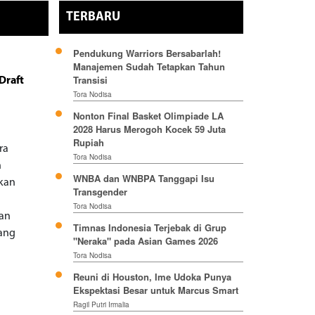
TERBARU
Pendukung Warriors Bersabarlah!
Manajemen Sudah Tetapkan Tahun
Transisi
Draft
Tora Nodisa
Nonton Final Basket Olimpiade LA
2028 Harus Merogoh Kocek 59 Juta
Rupiah
ra
Tora Nodisa
n
WNBA dan WNBPA Tanggapi Isu
hkan
Transgender
Tora Nodisa
tan
Timnas Indonesia Terjebak di Grup
yang
"Neraka" pada Asian Games 2026
Tora Nodisa
Reuni di Houston, Ime Udoka Punya
Ekspektasi Besar untuk Marcus Smart
Ragil Putri Irmalia