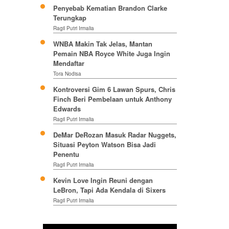
Penyebab Kematian Brandon Clarke
Terungkap
Ragil Putri Irmalia
WNBA Makin Tak Jelas, Mantan
Pemain NBA Royce White Juga Ingin
Mendaftar
Tora Nodisa
Kontroversi Gim 6 Lawan Spurs, Chris
Finch Beri Pembelaan untuk Anthony
Edwards
Ragil Putri Irmalia
DeMar DeRozan Masuk Radar Nuggets,
Situasi Peyton Watson Bisa Jadi
Penentu
Ragil Putri Irmalia
Kevin Love Ingin Reuni dengan
LeBron, Tapi Ada Kendala di Sixers
Ragil Putri Irmalia