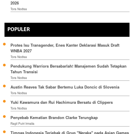
2026
Tora Nodisa
POPULER
Protes Isu Transgender, Enes Kanter Deklarasi Masuk Draft
WNBA 2027
Tora Nodisa
Pendukung Warriors Bersabarlah! Manajemen Sudah Tetapkan
Tahun Transisi
Tora Nodisa
Austin Reaves Tak Sabar Bertemu Luka Doncic di Slovenia
Tora Nodisa
Yuki Kawamura dan Rui Hachimura Bersatu di Clippers
Tora Nodisa
Penyebab Kematian Brandon Clarke Terungkap
Ragil Putri Irmalia
Timnas Indonesia Terjebak di Grup "Neraka" pada Asian Games