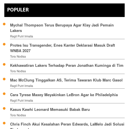
POPULER
Mychal Thompson Terus Berupaya Agar Klay Jadi Pemain
Lakers
Ragil Putri Irmalia
Protes Isu Transgender, Enes Kanter Deklarasi Masuk Draft
WNBA 2027
Tora Nodisa
Kekhawatiran Lakers Terhadap Peran Jonathan Kuminga di Tim
Tora Nodisa
Mac McClung Tinggalkan AS, Terima Tawaran Klub Marc Gasol
Ragil Putri Irmalia
Cara Tyrese Maxey Meyakinkan LeBron Agar ke Philadelphia
Ragil Putri Irmalia
Kasus Kawhi Leonard Memasuki Babak Baru
Tora Nodisa
Chris Finch Akui Kesalahan Peran Edwards, LaMelo Jadi Solusi