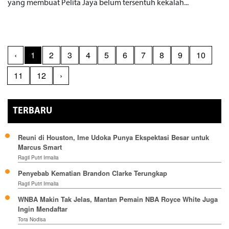
yang membuat Pelita Jaya belum tersentuh kekalah...
‹
1
2
3
4
5
6
7
8
9
10
11
12
›
TERBARU
Reuni di Houston, Ime Udoka Punya Ekspektasi Besar untuk
Marcus Smart
Ragil Putri Irmalia
Penyebab Kematian Brandon Clarke Terungkap
Ragil Putri Irmalia
WNBA Makin Tak Jelas, Mantan Pemain NBA Royce White Juga
Ingin Mendaftar
Tora Nodisa