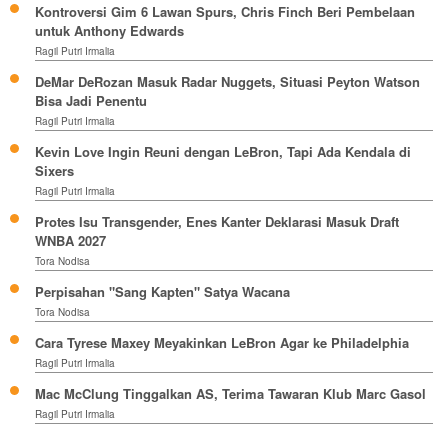
Kontroversi Gim 6 Lawan Spurs, Chris Finch Beri Pembelaan
untuk Anthony Edwards
Ragil Putri Irmalia
DeMar DeRozan Masuk Radar Nuggets, Situasi Peyton Watson
Bisa Jadi Penentu
Ragil Putri Irmalia
Kevin Love Ingin Reuni dengan LeBron, Tapi Ada Kendala di
Sixers
Ragil Putri Irmalia
Protes Isu Transgender, Enes Kanter Deklarasi Masuk Draft
WNBA 2027
Tora Nodisa
Perpisahan "Sang Kapten" Satya Wacana
Tora Nodisa
Cara Tyrese Maxey Meyakinkan LeBron Agar ke Philadelphia
Ragil Putri Irmalia
Mac McClung Tinggalkan AS, Terima Tawaran Klub Marc Gasol
Ragil Putri Irmalia