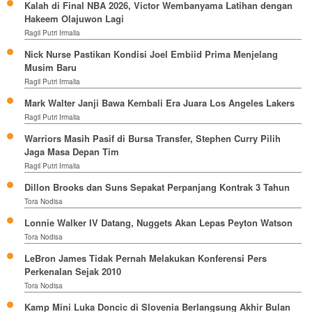
Kalah di Final NBA 2026, Victor Wembanyama Latihan dengan
Hakeem Olajuwon Lagi
Ragil Putri Irmalia
Nick Nurse Pastikan Kondisi Joel Embiid Prima Menjelang
Musim Baru
Ragil Putri Irmalia
Mark Walter Janji Bawa Kembali Era Juara Los Angeles Lakers
Ragil Putri Irmalia
Warriors Masih Pasif di Bursa Transfer, Stephen Curry Pilih
Jaga Masa Depan Tim
Ragil Putri Irmalia
Dillon Brooks dan Suns Sepakat Perpanjang Kontrak 3 Tahun
Tora Nodisa
Lonnie Walker IV Datang, Nuggets Akan Lepas Peyton Watson
Tora Nodisa
LeBron James Tidak Pernah Melakukan Konferensi Pers
Perkenalan Sejak 2010
Tora Nodisa
Kamp Mini Luka Doncic di Slovenia Berlangsung Akhir Bulan