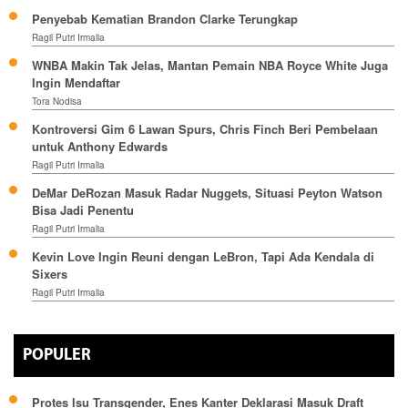
Penyebab Kematian Brandon Clarke Terungkap
Ragil Putri Irmalia
WNBA Makin Tak Jelas, Mantan Pemain NBA Royce White Juga
Ingin Mendaftar
Tora Nodisa
Kontroversi Gim 6 Lawan Spurs, Chris Finch Beri Pembelaan
untuk Anthony Edwards
Ragil Putri Irmalia
DeMar DeRozan Masuk Radar Nuggets, Situasi Peyton Watson
Bisa Jadi Penentu
Ragil Putri Irmalia
Kevin Love Ingin Reuni dengan LeBron, Tapi Ada Kendala di
Sixers
Ragil Putri Irmalia
POPULER
Protes Isu Transgender, Enes Kanter Deklarasi Masuk Draft