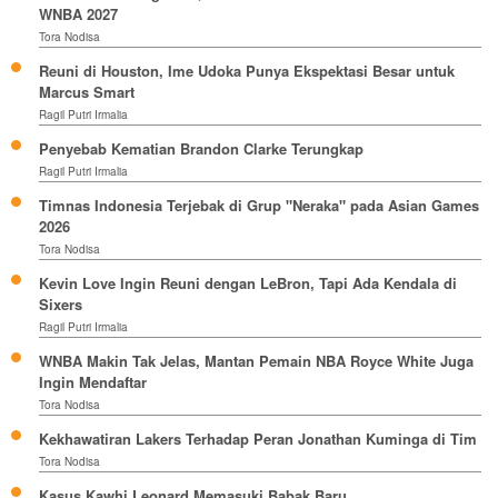
WNBA 2027
Tora Nodisa
Reuni di Houston, Ime Udoka Punya Ekspektasi Besar untuk
Marcus Smart
Ragil Putri Irmalia
Penyebab Kematian Brandon Clarke Terungkap
Ragil Putri Irmalia
Timnas Indonesia Terjebak di Grup "Neraka" pada Asian Games
2026
Tora Nodisa
Kevin Love Ingin Reuni dengan LeBron, Tapi Ada Kendala di
Sixers
Ragil Putri Irmalia
WNBA Makin Tak Jelas, Mantan Pemain NBA Royce White Juga
Ingin Mendaftar
Tora Nodisa
Kekhawatiran Lakers Terhadap Peran Jonathan Kuminga di Tim
Tora Nodisa
Kasus Kawhi Leonard Memasuki Babak Baru