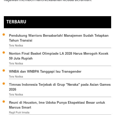
Rajawali memberi Rans kekalahan kedua beruntun.
TERBARU
Pendukung Warriors Bersabarlah! Manajemen Sudah Tetapkan
Tahun Transisi
Tora Nodisa
Nonton Final Basket Olimpiade LA 2028 Harus Merogoh Kocek
59 Juta Rupiah
Tora Nodisa
WNBA dan WNBPA Tanggapi Isu Transgender
Tora Nodisa
Timnas Indonesia Terjebak di Grup "Neraka" pada Asian Games
2026
Tora Nodisa
Reuni di Houston, Ime Udoka Punya Ekspektasi Besar untuk
Marcus Smart
Ragil Putri Irmalia