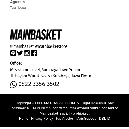
Agustus
Tora Nodisa
@mainbasket
@mainbasketstore
Office:
Mezzanine Level, Surabaya Town Square
Jl. Hayam Wuruk No. 60 Surabaya, Jawa Timur
0822 3356 3502
Copyright © 2026
MAINBASKET.COM
. All Right Reserved. Any
commercial use or distribution without the express written consent of
Mainbasket is strictly prohibited.
Home
|
Privacy Policy
|
Top Articles
|
MainSepeda
|
DBL ID