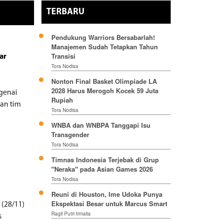
TERBARU
Pendukung Warriors Bersabarlah!
Manajemen Sudah Tetapkan Tahun
Transisi
ar
Tora Nodisa
Nonton Final Basket Olimpiade LA
2028 Harus Merogoh Kocek 59 Juta
ngenai
Rupiah
gan tim
Tora Nodisa
WNBA dan WNBPA Tanggapi Isu
Transgender
Tora Nodisa
Timnas Indonesia Terjebak di Grup
"Neraka" pada Asian Games 2026
Tora Nodisa
Reuni di Houston, Ime Udoka Punya
Ekspektasi Besar untuk Marcus Smart
(28/11)
Ragil Putri Irmalia
s