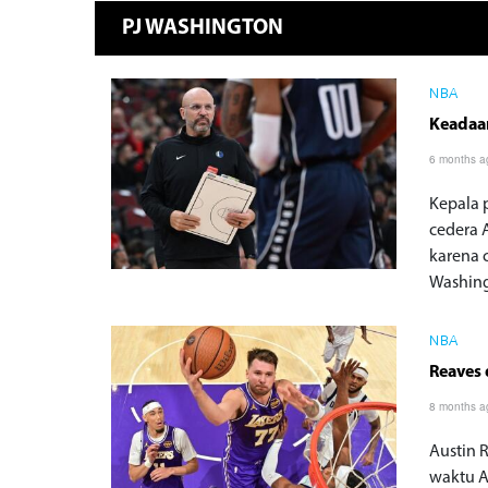
PJ WASHINGTON
NBA
Keadaa
6 months a
Kepala 
cedera 
karena 
Washing
NBA
Reaves 
8 months a
Austin 
waktu A