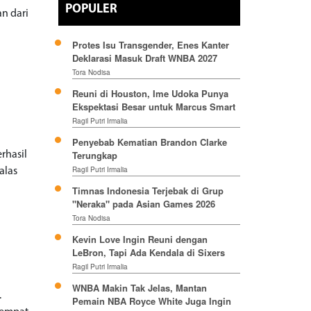
POPULER
n dari
Protes Isu Transgender, Enes Kanter
Deklarasi Masuk Draft WNBA 2027
Tora Nodisa
Reuni di Houston, Ime Udoka Punya
Ekspektasi Besar untuk Marcus Smart
Ragil Putri Irmalia
Penyebab Kematian Brandon Clarke
Terungkap
rhasil
Ragil Putri Irmalia
alas
Timnas Indonesia Terjebak di Grup
"Neraka" pada Asian Games 2026
Tora Nodisa
Kevin Love Ingin Reuni dengan
LeBron, Tapi Ada Kendala di Sixers
Ragil Putri Irmalia
WNBA Makin Tak Jelas, Mantan
.
Pemain NBA Royce White Juga Ingin