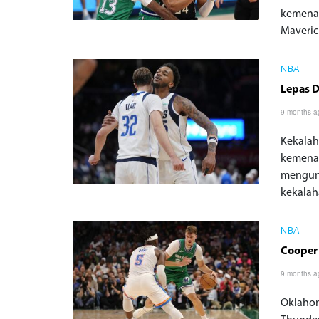
kemenan
Maverick
NBA
Lepas D
9 months a
Kekalah
kemenan
mengung
kekalah
NBA
Cooper 
9 months a
Oklahom