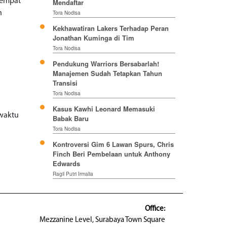
 empat
Mendaftar
h
Tora Nodisa
Kekhawatiran Lakers Terhadap Peran
Jonathan Kuminga di Tim
Tora Nodisa
Pendukung Warriors Bersabarlah!
Manajemen Sudah Tetapkan Tahun
Transisi
Tora Nodisa
Kasus Kawhi Leonard Memasuki
 waktu
Babak Baru
Tora Nodisa
Kontroversi Gim 6 Lawan Spurs, Chris
Finch Beri Pembelaan untuk Anthony
Edwards
Ragil Putri Irmalia
Office:
Mezzanine Level, Surabaya Town Square