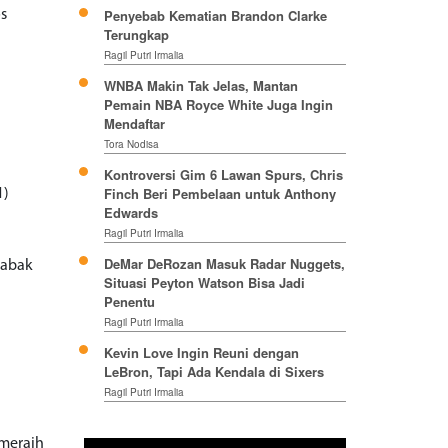
Penyebab Kematian Brandon Clarke
os
Terungkap
Ragil Putri Irmalia
WNBA Makin Tak Jelas, Mantan
Pemain NBA Royce White Juga Ingin
Mendaftar
Tora Nodisa
Kontroversi Gim 6 Lawan Spurs, Chris
Finch Beri Pembelaan untuk Anthony
1)
Edwards
Ragil Putri Irmalia
DeMar DeRozan Masuk Radar Nuggets,
babak
Situasi Peyton Watson Bisa Jadi
Penentu
Ragil Putri Irmalia
Kevin Love Ingin Reuni dengan
LeBron, Tapi Ada Kendala di Sixers
Ragil Putri Irmalia
meraih