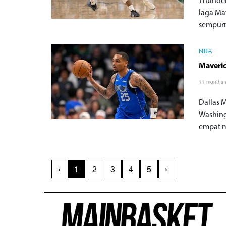
Thunder
laga Ma
sempurn
NBA
Maveri
11 months
Dallas 
Washing
empat m
‹
1
2
3
4
5
›