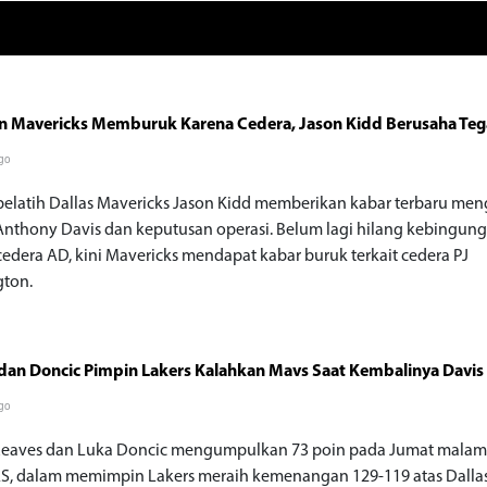
n Mavericks Memburuk Karena Cedera, Jason Kidd Berusaha Teg
go
pelatih Dallas Mavericks Jason Kidd memberikan kabar terbaru me
Anthony Davis dan keputusan operasi. Belum lagi hilang kebingun
cedera AD, kini Mavericks mendapat kabar buruk terkait cedera PJ
ton.
dan Doncic Pimpin Lakers Kalahkan Mavs Saat Kembalinya Davis
go
Reaves dan Luka Doncic mengumpulkan 73 poin pada Jumat malam 
S, dalam memimpin Lakers meraih kemenangan 129-119 atas Dalla