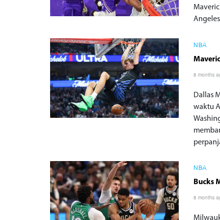
Maveric
Angeles
NBA
Maveric
8 months a
Dallas 
waktu A
Washing
membant
perpanj
NBA
Bucks 
8 months a
Milwauk