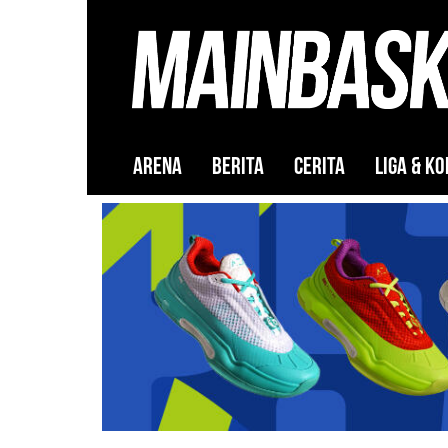
ARENA
BERITA
CERITA
LIGA & KO