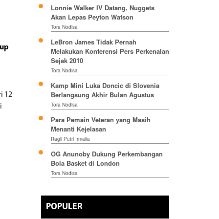
Lonnie Walker IV Datang, Nuggets
Akan Lepas Peyton Watson
Tora Nodisa
LeBron James Tidak Pernah
Cup
Melakukan Konferensi Pers Perkenalan
Sejak 2010
Tora Nodisa
Kamp Mini Luka Doncic di Slovenia
Berlangsung Akhir Bulan Agustus
i 12
Tora Nodisa
i
Para Pemain Veteran yang Masih
Menanti Kejelasan
Ragil Putri Irmalia
OG Anunoby Dukung Perkembangan
Bola Basket di London
Tora Nodisa
POPULER