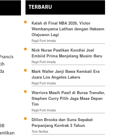
TERBARU
Kalah di Final NBA 2026, Victor
Wembanyama Latihan dengan Hakeem
Olajuwon Lagi
Ragil Putri Irmalia
Nick Nurse Pastikan Kondisi Joel
Embiid Prima Menjelang Musim Baru
Prancis
Ragil Putri Irmalia
tih
Mark Walter Janji Bawa Kembali Era
da
Juara Los Angeles Lakers
Ragil Putri Irmalia
Warriors Masih Pasif di Bursa Transfer,
Stephen Curry Pilih Jaga Masa Depan
Tim
Ragil Putri Irmalia
Dillon Brooks dan Suns Sepakat
Perpanjang Kontrak 3 Tahun
FBB
Tora Nodisa
antikan