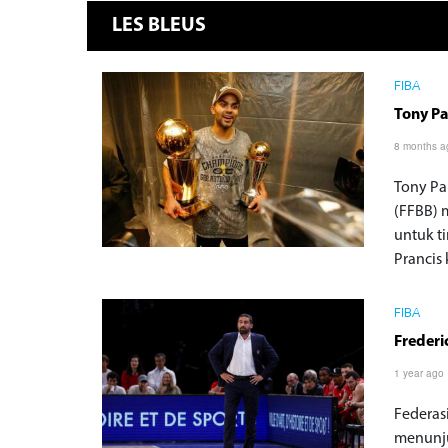
LES BLEUS
FIBA
Tony Pa
8 months a
Tony Par
(FFBB) 
untuk t
Prancis 
FIBA
Frederi
1 year ago
Federas
menunju