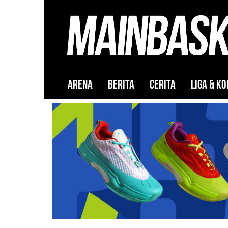
ARENA
BERITA
CERITA
LIGA & KO