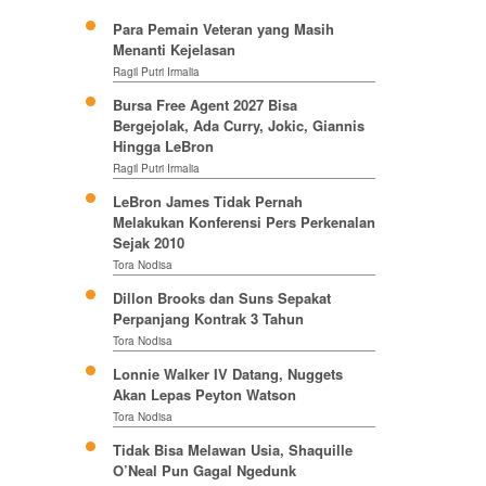
Para Pemain Veteran yang Masih
Menanti Kejelasan
Ragil Putri Irmalia
Bursa Free Agent 2027 Bisa
Bergejolak, Ada Curry, Jokic, Giannis
Hingga LeBron
Ragil Putri Irmalia
LeBron James Tidak Pernah
Melakukan Konferensi Pers Perkenalan
Sejak 2010
Tora Nodisa
Dillon Brooks dan Suns Sepakat
Perpanjang Kontrak 3 Tahun
Tora Nodisa
Lonnie Walker IV Datang, Nuggets
Akan Lepas Peyton Watson
Tora Nodisa
Tidak Bisa Melawan Usia, Shaquille
O’Neal Pun Gagal Ngedunk