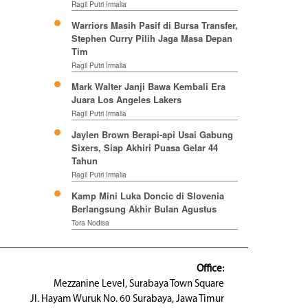
Ragil Putri Irmalia
Warriors Masih Pasif di Bursa Transfer,
Stephen Curry Pilih Jaga Masa Depan
Tim
Ragil Putri Irmalia
Mark Walter Janji Bawa Kembali Era
Juara Los Angeles Lakers
Ragil Putri Irmalia
Jaylen Brown Berapi-api Usai Gabung
Sixers, Siap Akhiri Puasa Gelar 44
Tahun
Ragil Putri Irmalia
Kamp Mini Luka Doncic di Slovenia
Berlangsung Akhir Bulan Agustus
Tora Nodisa
Office:
Mezzanine Level, Surabaya Town Square
Jl. Hayam Wuruk No. 60 Surabaya, Jawa Timur