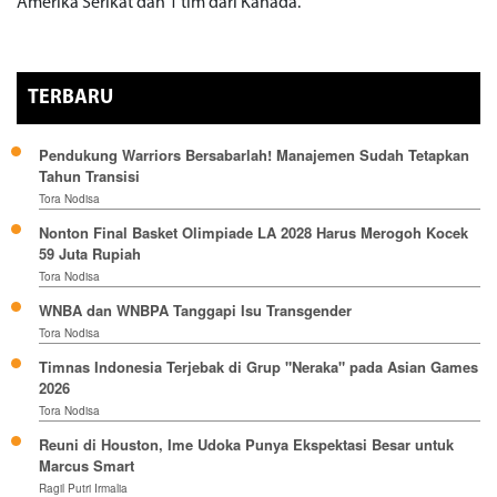
Amerika Serikat dan 1 tim dari Kanada.
TERBARU
Pendukung Warriors Bersabarlah! Manajemen Sudah Tetapkan
Tahun Transisi
Tora Nodisa
Nonton Final Basket Olimpiade LA 2028 Harus Merogoh Kocek
59 Juta Rupiah
Tora Nodisa
WNBA dan WNBPA Tanggapi Isu Transgender
Tora Nodisa
Timnas Indonesia Terjebak di Grup "Neraka" pada Asian Games
2026
Tora Nodisa
Reuni di Houston, Ime Udoka Punya Ekspektasi Besar untuk
Marcus Smart
Ragil Putri Irmalia