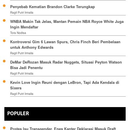
Penyebab Kematian Brandon Clarke Terungkap
Ragil Putri Irmalia
WNBA Makin Tak Jelas, Mantan Pemain NBA Royce White Juga
Ingin Mendaftar
Tora Nodisa
Kontroversi Gim 6 Lawan Spurs, Chris Finch Beri Pembelaan
untuk Anthony Edwards
Ragil Putri Irmalia
DeMar DeRozan Masuk Radar Nuggets, Situasi Peyton Watson
Bisa Jadi Penentu
Ragil Putri Irmalia
Kevin Love Ingin Reuni dengan LeBron, Tapi Ada Kendala di
Sixers
Ragil Putri Irmalia
POPULER
Protes Isu Transgender, Enes Kanter Deklarasi Masuk Draft