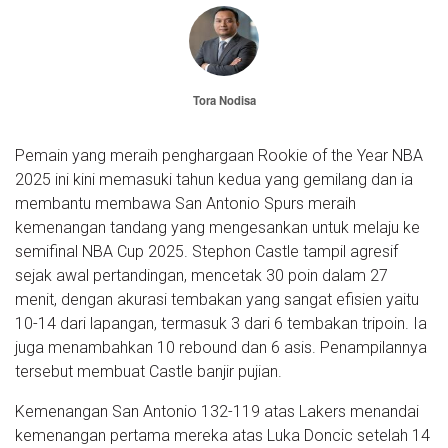
Tora Nodisa
Pemain yang meraih penghargaan Rookie of the Year NBA
2025 ini kini memasuki tahun kedua yang gemilang dan ia
membantu membawa San Antonio Spurs meraih
kemenangan tandang yang mengesankan untuk melaju ke
semifinal NBA Cup 2025. Stephon Castle tampil agresif
sejak awal pertandingan, mencetak 30 poin dalam 27
menit, dengan akurasi tembakan yang sangat efisien yaitu
10-14 dari lapangan, termasuk 3 dari 6 tembakan tripoin. Ia
juga menambahkan 10 rebound dan 6 asis. Penampilannya
tersebut membuat Castle banjir pujian.
Kemenangan San Antonio 132-119 atas Lakers menandai
kemenangan pertama mereka atas Luka Doncic setelah 14