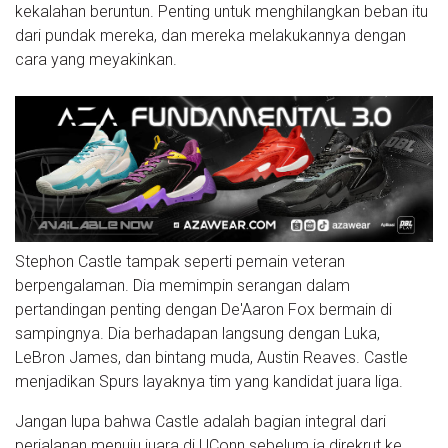
kekalahan beruntun. Penting untuk menghilangkan beban itu
dari pundak mereka, dan mereka melakukannya dengan
cara yang meyakinkan.
Stephon Castle tampak seperti pemain veteran
berpengalaman. Dia memimpin serangan dalam
pertandingan penting dengan De'Aaron Fox bermain di
sampingnya. Dia berhadapan langsung dengan Luka,
LeBron James, dan bintang muda, Austin Reaves. Castle
menjadikan Spurs layaknya tim yang kandidat juara liga.
Jangan lupa bahwa Castle adalah bagian integral dari
perjalanan menuju juara di UConn sebelum ia direkrut ke