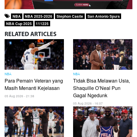
NBA
NBA 2025-2026
Stephon Castle
San Antonio Spurs
NBA Cup 2025
111225
RELATED
ARTICLES
NBA
NBA
Para Pemain Veteran yang
Tidak Bisa Melawan Usia,
Masih Menanti Kejelasan
Shaquille O’Neal Pun
Gagal Ngedunk
05 Aug 2026 - 21:38
05 Aug 2026 - 16:07