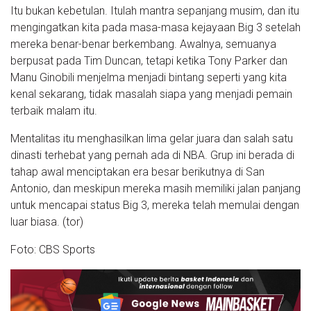
Itu bukan kebetulan. Itulah mantra sepanjang musim, dan itu
mengingatkan kita pada masa-masa kejayaan Big 3 setelah
mereka benar-benar berkembang. Awalnya, semuanya
berpusat pada Tim Duncan, tetapi ketika Tony Parker dan
Manu Ginobili menjelma menjadi bintang seperti yang kita
kenal sekarang, tidak masalah siapa yang menjadi pemain
terbaik malam itu.
Mentalitas itu menghasilkan lima gelar juara dan salah satu
dinasti terhebat yang pernah ada di NBA. Grup ini berada di
tahap awal menciptakan era besar berikutnya di San
Antonio, dan meskipun mereka masih memiliki jalan panjang
untuk mencapai status Big 3, mereka telah memulai dengan
luar biasa. (tor)
Foto: CBS Sports