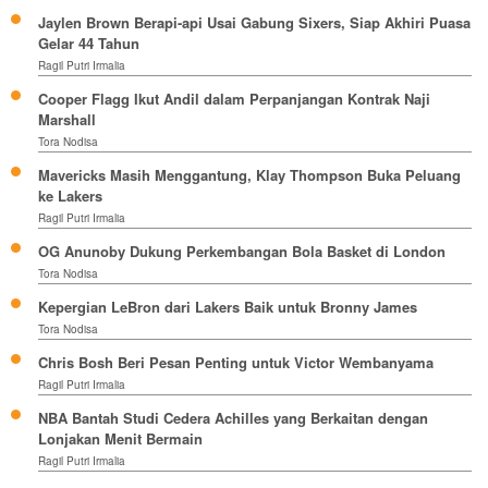
Jaylen Brown Berapi-api Usai Gabung Sixers, Siap Akhiri Puasa
Gelar 44 Tahun
Ragil Putri Irmalia
Cooper Flagg Ikut Andil dalam Perpanjangan Kontrak Naji
Marshall
Tora Nodisa
Mavericks Masih Menggantung, Klay Thompson Buka Peluang
ke Lakers
Ragil Putri Irmalia
OG Anunoby Dukung Perkembangan Bola Basket di London
Tora Nodisa
Kepergian LeBron dari Lakers Baik untuk Bronny James
Tora Nodisa
Chris Bosh Beri Pesan Penting untuk Victor Wembanyama
Ragil Putri Irmalia
NBA Bantah Studi Cedera Achilles yang Berkaitan dengan
Lonjakan Menit Bermain
Ragil Putri Irmalia