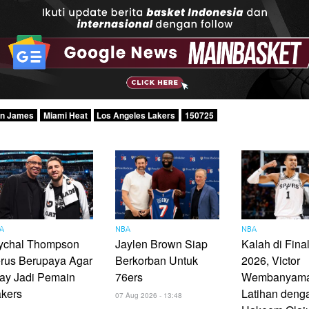
on James
Miami Heat
Los Angeles Lakers
150725
A
NBA
NBA
ychal Thompson
Jaylen Brown Siap
Kalah di Fin
rus Berupaya Agar
Berkorban Untuk
2026, Victor
ay Jadi Pemain
76ers
Wembanyam
akers
Latihan deng
07 Aug 2026 - 13:48