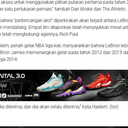
i akses untuk menggunakan pilihan putaran pertama pada tahun 
n satu pertukaran pemain," tambah Dan Woike dari
The Athletic
.
ahwa "perbincangan alot" diperkirakan akan terjadi antara LeBr
n mendatang. Empat tim dilaporkan telah menunjukkan minat un
telah menghubungi agennya, Rich Paul.
slem, peraih gelar NBA tiga kali, menyarankan bahwa LeBron lebi
LeBron James memenangkan gelar pada tahun 2012 dan 2013 d
gga 2014.
a diterima, dan dia akan selalu diterima," kata Haslem. (tor)