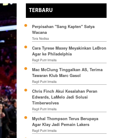
TERBARU
Perpisahan "Sang Kapten" Satya
Wacana
Tora Nodisa
Cara Tyrese Maxey Meyakinkan LeBron
Agar ke Philadelphia
Ragil Putri Irmalia
Mac McClung Tinggalkan AS, Terima
Tawaran Klub Marc Gasol
Ragil Putri Irmalia
Chris Finch Akui Kesalahan Peran
Edwards, LaMelo Jadi Solusi
Timberwolves
Ragil Putri Irmalia
Mychal Thompson Terus Berupaya
Agar Klay Jadi Pemain Lakers
Ragil Putri Irmalia