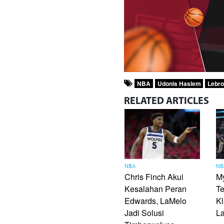
NBA
Udonis Haslem
Lebr
RELATED
ARTICLES
NBA
NB
Chris Finch Akui
M
Kesalahan Peran
Te
Edwards, LaMelo
Kl
Jadi Solusi
L