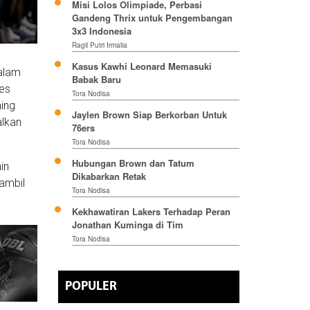
Misi Lolos Olimpiade, Perbasi
Gandeng Thrix untuk Pengembangan
3x3 Indonesia
Ragil Putri Irmalia
Kasus Kawhi Leonard Memasuki
alam
Babak Baru
les
Tora Nodisa
aing
Jaylen Brown Siap Berkorban Untuk
alkan
76ers
Tora Nodisa
Hubungan Brown dan Tatum
in
Dikabarkan Retak
ambil
Tora Nodisa
Kekhawatiran Lakers Terhadap Peran
Jonathan Kuminga di Tim
Tora Nodisa
POPULER