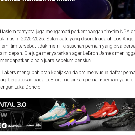
 Haslem ternyata juga mengamati perkembangan tim-tim NBA d
uk musim 2025-2026. Salah satu yang disoroti adalah Los Ange
lem, tim tersebut tidak memiliki susunan pemain yang bisa bers
usim depan. Dia juga menyarankan agar LeBron James meningg
in mendapatkan cincin juara sebelum pensiun.
wa Lakers mengubah arah kebijakan dalam menyusun daftar pema
lagi berpatokan pada LeBron, melainkan pemain-pemain yang di
 dengan Luka Doncic.