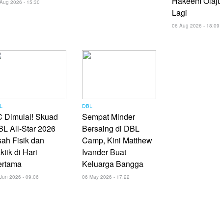
Hakeem Olaj
Aug 2026 - 15:30
Lagi
06 Aug 2026 - 18:09
L
DBL
 Dimulai! Skuad
Sempat Minder
L All-Star 2026
Bersaing di DBL
ah Fisik dan
Camp, Kini Matthew
ktik di Hari
Ivander Buat
ertama
Keluarga Bangga
Jun 2026 - 09:06
06 May 2026 - 17:22