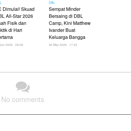
L
DBL
 Dimulai! Skuad
Sempat Minder
L All-Star 2026
Bersaing di DBL
ah Fisik dan
Camp, Kini Matthew
ktik di Hari
Ivander Buat
ertama
Keluarga Bangga
Jun 2026 - 09:06
06 May 2026 - 17:22
No comments