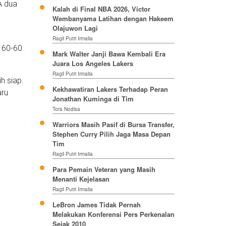
A dua
Kalah di Final NBA 2026, Victor
Wembanyama Latihan dengan Hakeem
Olajuwon Lagi
Ragil Putri Irmalia
 60-60
Mark Walter Janji Bawa Kembali Era
Juara Los Angeles Lakers
Ragil Putri Irmalia
h siap.
Kekhawatiran Lakers Terhadap Peran
aru
Jonathan Kuminga di Tim
Tora Nodisa
Warriors Masih Pasif di Bursa Transfer,
Stephen Curry Pilih Jaga Masa Depan
Tim
Ragil Putri Irmalia
Para Pemain Veteran yang Masih
Menanti Kejelasan
Ragil Putri Irmalia
LeBron James Tidak Pernah
Melakukan Konferensi Pers Perkenalan
Sejak 2010