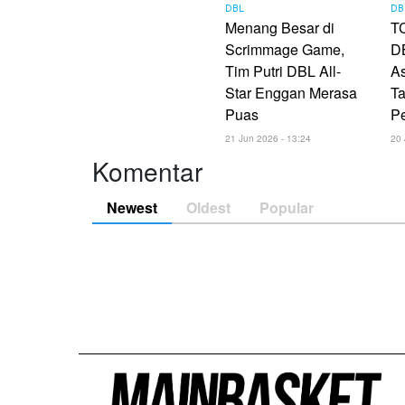
DBL
DB
Menang Besar di
TC
Scrimmage Game,
DB
Tim Putri DBL All-
As
Star Enggan Merasa
Ta
Puas
P
21 Jun 2026 - 13:24
20 
Komentar
Newest
Oldest
Popular