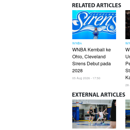
RELATED
ARTICLES
WNBA
W
WNBA Kembali ke
W
Ohio, Cleveland
U
Sirens Debut pada
Pe
2028
St
Ka
05 Aug 2026 - 17:50
28 
EXTERNAL
ARTICLES