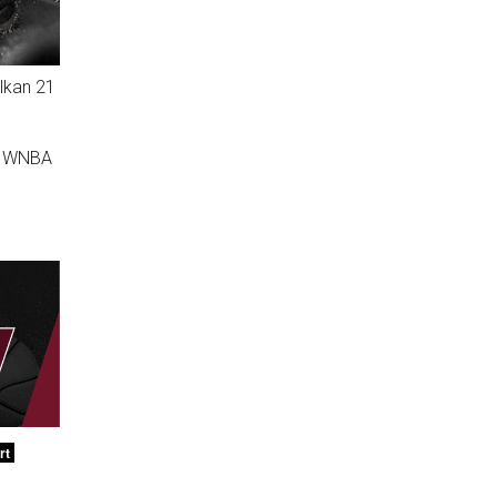
lkan 21
a, WNBA
rt