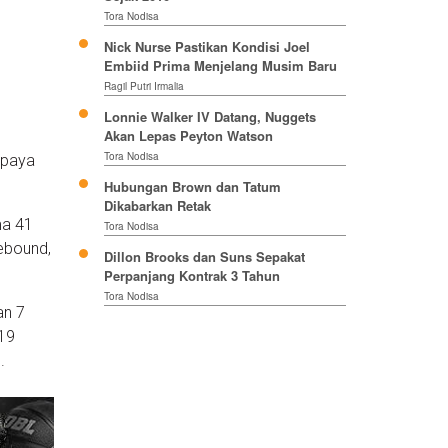
Tora Nodisa
Nick Nurse Pastikan Kondisi Joel
Embiid Prima Menjelang Musim Baru
Ragil Putri Irmalia
Lonnie Walker IV Datang, Nuggets
Akan Lepas Peyton Watson
Tora Nodisa
upaya
Hubungan Brown dan Tatum
Dikabarkan Retak
ma 41
Tora Nodisa
rebound,
Dillon Brooks dan Suns Sepakat
Perpanjang Kontrak 3 Tahun
Tora Nodisa
an 7
 19
.