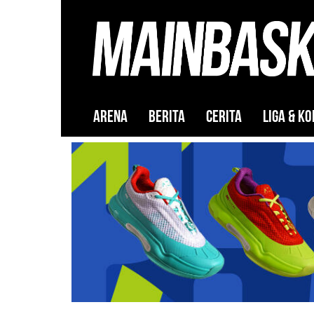
ARENA
BERITA
CERITA
LIGA & KO