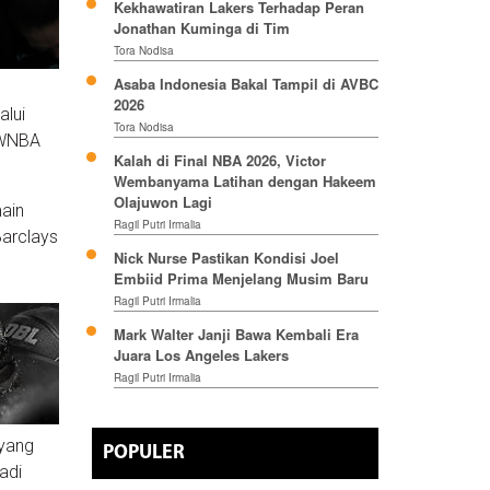
Kekhawatiran Lakers Terhadap Peran
Jonathan Kuminga di Tim
Tora Nodisa
Asaba Indonesia Bakal Tampil di AVBC
2026
alui
Tora Nodisa
l WNBA
Kalah di Final NBA 2026, Victor
Wembanyama Latihan dengan Hakeem
Olajuwon Lagi
ain
Ragil Putri Irmalia
Barclays
Nick Nurse Pastikan Kondisi Joel
Embiid Prima Menjelang Musim Baru
Ragil Putri Irmalia
Mark Walter Janji Bawa Kembali Era
Juara Los Angeles Lakers
Ragil Putri Irmalia
 yang
POPULER
adi