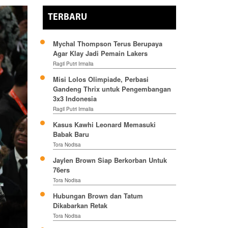
TERBARU
Mychal Thompson Terus Berupaya
Agar Klay Jadi Pemain Lakers
Ragil Putri Irmalia
Misi Lolos Olimpiade, Perbasi
Gandeng Thrix untuk Pengembangan
3x3 Indonesia
Ragil Putri Irmalia
Kasus Kawhi Leonard Memasuki
Babak Baru
Tora Nodisa
Jaylen Brown Siap Berkorban Untuk
76ers
Tora Nodisa
Hubungan Brown dan Tatum
Dikabarkan Retak
Tora Nodisa