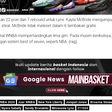
an 22 poin dan 7 rebound untuk Lynx. Kayla McBride mengumpu
 4 steal. McBride tidak meleset dalam 6 tembakan gratis.
a Final WNBA mempertandingkan lima gim. Pada musim berikutny
an sistem best of seven, seperti NBA. (rag)
WNBA 2024
Juar WNBA
New York Liberty
Jonquel Jones
Breanna Stewa
Nyara Sabally
Sandy Brondello
Minnesota Lynx
211024