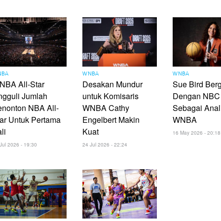
NBA
WNBA
WNBA
NBA All-Star
Desakan Mundur
Sue Bird Ber
ngguli Jumlah
untuk Komisaris
Dengan NBC
nonton NBA All-
WNBA Cathy
Sebagai Anal
ar Untuk Pertama
Engelbert Makin
WNBA
li
Kuat
16 May 2026 - 20:18
Jul 2026 - 19:30
24 Jul 2026 - 22:24