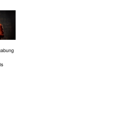
gabung
is