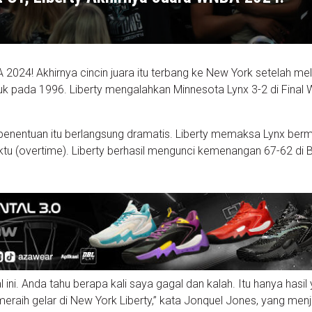
2024! Akhirnya cincin juara itu terbang ke New York setelah mel
ntuk pada 1996. Liberty mengalahkan Minnesota Lynx 3-2 di Fina
enentuan itu berlangsung dramatis. Liberty memaksa Lynx berm
u (overtime). Liberty berhasil mengunci kemenangan 67-62 di 
ini. Anda tahu berapa kali saya gagal dan kalah. Itu hanya hasil
eraih gelar di New York Liberty,” kata Jonquel Jones, yang menj