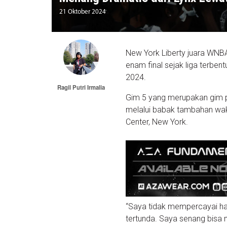
21 Oktober 2024
New York Liberty juara WNBA 
enam final sejak liga terbe
2024.
Ragil Putri Irmalia
Gim 5 yang merupakan gim p
melalui babak tambahan wakt
Center, New York.
“Saya tidak mempercayai hal 
tertunda. Saya senang bisa m