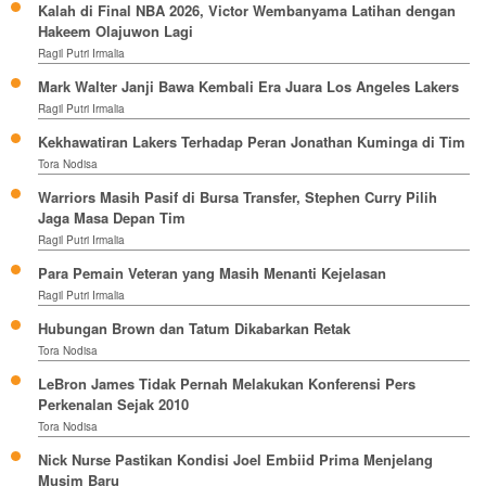
Kalah di Final NBA 2026, Victor Wembanyama Latihan dengan
Hakeem Olajuwon Lagi
Ragil Putri Irmalia
Mark Walter Janji Bawa Kembali Era Juara Los Angeles Lakers
Ragil Putri Irmalia
Kekhawatiran Lakers Terhadap Peran Jonathan Kuminga di Tim
Tora Nodisa
Warriors Masih Pasif di Bursa Transfer, Stephen Curry Pilih
Jaga Masa Depan Tim
Ragil Putri Irmalia
Para Pemain Veteran yang Masih Menanti Kejelasan
Ragil Putri Irmalia
Hubungan Brown dan Tatum Dikabarkan Retak
Tora Nodisa
LeBron James Tidak Pernah Melakukan Konferensi Pers
Perkenalan Sejak 2010
Tora Nodisa
Nick Nurse Pastikan Kondisi Joel Embiid Prima Menjelang
Musim Baru