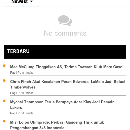
Newest
No comments
TERBARU
Mac McClung Tinggalkan AS, Terima Tawaran Klub Marc Gasol
Ragil Putri Irmalia
Chris Finch Akui Kesalahan Peran Edwards, LaMelo Jadi Solusi
Timberwolves
Ragil Putri Irmalia
Mychal Thompson Terus Berupaya Agar Klay Jadi Pemain
Lakers
Ragil Putri Irmalia
Misi Lolos Olimpiade, Perbasi Gandeng Thrix untuk
Pengembangan 3x3 Indonesia