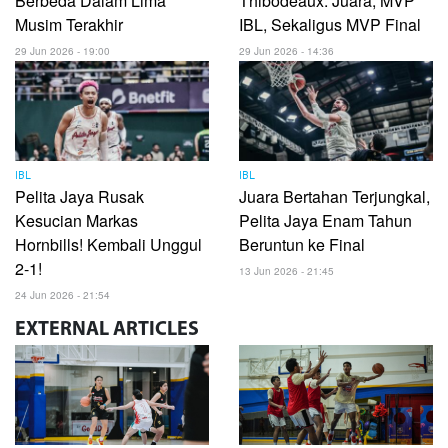
Berbeda Dalam Lima
Thibodeaux: Juara, MVP
Musim Terakhir
IBL, Sekaligus MVP Final
29 Jun 2026 - 19:00
29 Jun 2026 - 14:36
IBL
IBL
Pelita Jaya Rusak
Juara Bertahan Terjungkal,
Kesucian Markas
Pelita Jaya Enam Tahun
Hornbills! Kembali Unggul
Beruntun ke Final
2-1!
13 Jun 2026 - 21:45
24 Jun 2026 - 21:54
EXTERNAL
ARTICLES