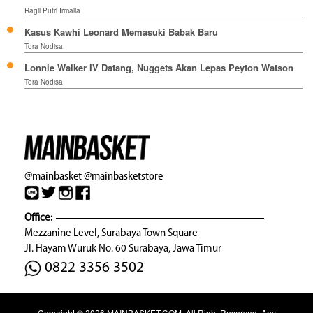
Ragil Putri Irmalia
Kasus Kawhi Leonard Memasuki Babak Baru
Tora Nodisa
Lonnie Walker IV Datang, Nuggets Akan Lepas Peyton Watson
Tora Nodisa
@mainbasket
@mainbasketstore
Office:
Mezzanine Level, Surabaya Town Square
Jl. Hayam Wuruk No. 60 Surabaya, Jawa Timur
0822 3356 3502
Copyright © 2026
MAINBASKET.COM
. All Right Reserved. Any