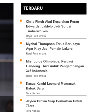
TERBARU
Chris Finch Akui Kesalahan Peran
Edwards, LaMelo Jadi Solusi
Timberwolves
Ragil Putri Irmalia
Mychal Thompson Terus Berupaya
Agar Klay Jadi Pemain Lakers
Ragil Putri Irmalia
Misi Lolos Olimpiade, Perbasi
Gandeng Thrix untuk Pengembangan
3x3 Indonesia
Ragil Putri Irmalia
Kasus Kawhi Leonard Memasuki
Babak Baru
Tora Nodisa
Jaylen Brown Siap Berkorban Untuk
76ers
Tora Nodisa