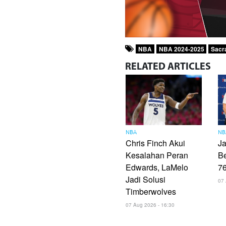
NBA
NBA 2024-2025
Sacr
RELATED
ARTICLES
NBA
NB
Chris Finch Akui
Ja
Kesalahan Peran
B
Edwards, LaMelo
7
Jadi Solusi
07 
Timberwolves
07 Aug 2026 - 16:30