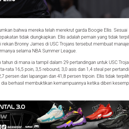
kan bahwa mereka telah merekrut garda Boogie Ellis. Sesuai
epakatan tidak diungkapkan. Ellis adalah pemain yang tidak terpil
pi rekan Bronny James di USC Trojans tersebut membuat mana
formanya selama NBA Summer League.
n tahun di mana ia tampil dalam 29 pertandingan untuk USC Troja
-rata 16,5 poin, 3,5 rebound, 3,0 asis dan 1,4 steal per pertand
 persen dari lapangan dan 41,8 persen tripoin. Ellis tidak terpil
un dia berhasil membuktikan kemampuannya ketika diberi kesem