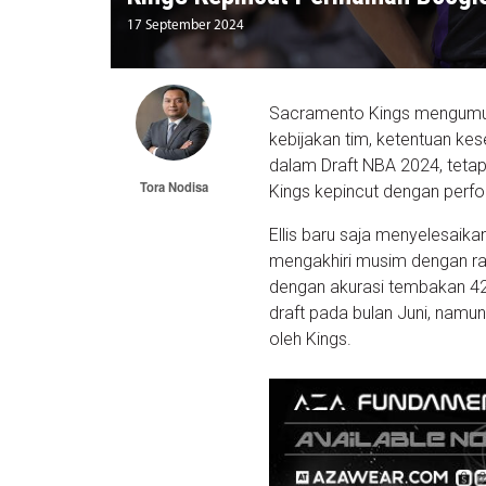
17 September 2024
Sacramento Kings mengumum
kebijakan tim, ketentuan kes
dalam Draft NBA 2024, teta
Tora Nodisa
Kings kepincut dengan per
Ellis baru saja menyelesaika
mengakhiri musim dengan rata
dengan akurasi tembakan 42,7
draft pada bulan Juni, nam
oleh Kings.