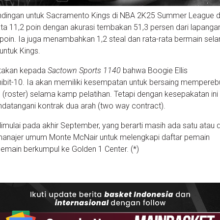
rtandingan untuk Sacramento Kings di NBA 2K25 Summer League d
ta 11,2 poin dengan akurasi tembakan 51,3 persen dari lapangan
ripoin. Ia juga menambahkan 1,2 steal dan rata-rata bermain sel
untuk Kings.
takan kepada
Sactown Sports 1140
bahwa Boogie Ellis
ibit-10. Ia akan memiliki kesempatan untuk bersaing mempereb
(roster) selama kamp pelatihan. Tetapi dengan kesepakatan ini E
datangani kontrak dua arah (two way contract).
imulai pada akhir September, yang berarti masih ada satu atau 
manajer umum Monte McNair untuk melengkapi daftar pemain
main berkumpul ke Golden 1 Center. (*)