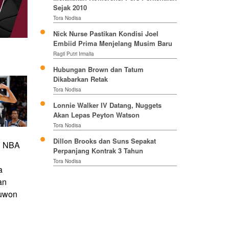
Sejak 2010
Tora Nodisa
Nick Nurse Pastikan Kondisi Joel
Embiid Prima Menjelang Musim Baru
Ragil Putri Irmalia
Hubungan Brown dan Tatum
Dikabarkan Retak
Tora Nodisa
Lonnie Walker IV Datang, Nuggets
Akan Lepas Peyton Watson
Tora Nodisa
Dillon Brooks dan Suns Sepakat
al NBA
Perpanjang Kontrak 3 Tahun
Tora Nodisa
a
an
uwon