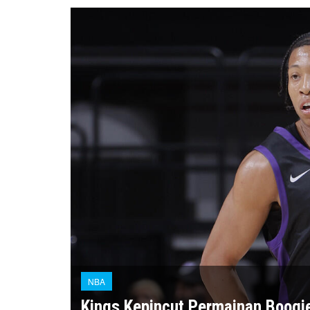
NBA
Kings Kepincut Permainan Boogie