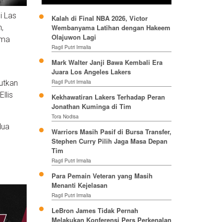
i Las
Kalah di Final NBA 2026, Victor
,
Wembanyama Latihan dengan Hakeem
Olajuwon Lagi
ama
Ragil Putri Irmalia
Mark Walter Janji Bawa Kembali Era
Juara Los Angeles Lakers
utkan
Ragil Putri Irmalia
llis
Kekhawatiran Lakers Terhadap Peran
Jonathan Kuminga di Tim
Tora Nodisa
dua
Warriors Masih Pasif di Bursa Transfer,
Stephen Curry Pilih Jaga Masa Depan
Tim
Ragil Putri Irmalia
Para Pemain Veteran yang Masih
Menanti Kejelasan
Ragil Putri Irmalia
LeBron James Tidak Pernah
Melakukan Konferensi Pers Perkenalan