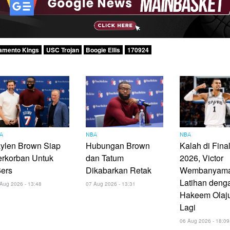
amento Kings
USC Trojan
Boogie Ellis
170924
A
NBA
NBA
ylen Brown Siap
Hubungan Brown
Kalah di Fin
erkorban Untuk
dan Tatum
2026, Victor
6ers
Dikabarkan Retak
Wembanyam
Latihan deng
Aug 2026 - 13:48
07 Aug 2026 - 13:31
Hakeem Olaj
Lagi
06 Aug 2026 - 18:09