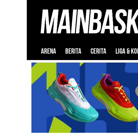
ARENA
BERITA
CERITA
LIGA & KO