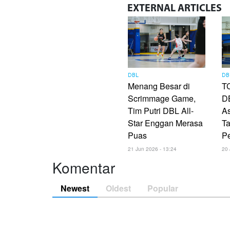
EXTERNAL
ARTICLES
DBL
DB
Menang Besar di
TC
Scrimmage Game,
DB
Tim Putri DBL All-
As
Star Enggan Merasa
Ta
Puas
P
21 Jun 2026 - 13:24
20 
Komentar
Newest
Oldest
Popular