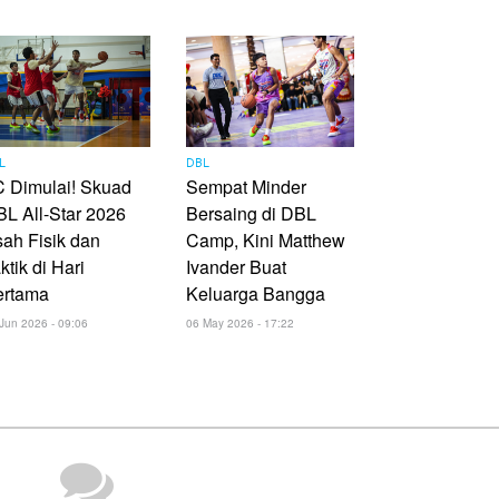
L
DBL
 Dimulai! Skuad
Sempat Minder
L All-Star 2026
Bersaing di DBL
ah Fisik dan
Camp, Kini Matthew
ktik di Hari
Ivander Buat
ertama
Keluarga Bangga
Jun 2026 - 09:06
06 May 2026 - 17:22