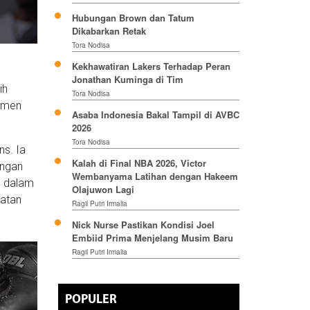
Hubungan Brown dan Tatum
Dikabarkan Retak
Tora Nodisa
Kekhawatiran Lakers Terhadap Peran
Jonathan Kuminga di Tim
ih
Tora Nodisa
jemen
Asaba Indonesia Bakal Tampil di AVBC
2026
Tora Nodisa
ns. Ia
Kalah di Final NBA 2026, Victor
ingan
Wembanyama Latihan dengan Hakeem
ih dalam
Olajuwon Lagi
patan
Ragil Putri Irmalia
Nick Nurse Pastikan Kondisi Joel
Embiid Prima Menjelang Musim Baru
Ragil Putri Irmalia
POPULER