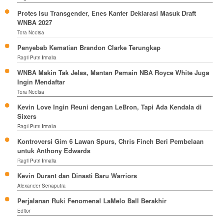
Protes Isu Transgender, Enes Kanter Deklarasi Masuk Draft
WNBA 2027
Tora Nodisa
Penyebab Kematian Brandon Clarke Terungkap
Ragil Putri Irmalia
WNBA Makin Tak Jelas, Mantan Pemain NBA Royce White Juga
Ingin Mendaftar
Tora Nodisa
Kevin Love Ingin Reuni dengan LeBron, Tapi Ada Kendala di
Sixers
Ragil Putri Irmalia
Kontroversi Gim 6 Lawan Spurs, Chris Finch Beri Pembelaan
untuk Anthony Edwards
Ragil Putri Irmalia
Kevin Durant dan Dinasti Baru Warriors
Alexander Senaputra
Perjalanan Ruki Fenomenal LaMelo Ball Berakhir
Editor