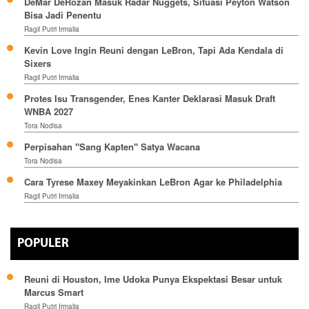
DeMar DeRozan Masuk Radar Nuggets, Situasi Peyton Watson
Bisa Jadi Penentu
Ragil Putri Irmalia
Kevin Love Ingin Reuni dengan LeBron, Tapi Ada Kendala di
Sixers
Ragil Putri Irmalia
Protes Isu Transgender, Enes Kanter Deklarasi Masuk Draft
WNBA 2027
Tora Nodisa
Perpisahan "Sang Kapten" Satya Wacana
Tora Nodisa
Cara Tyrese Maxey Meyakinkan LeBron Agar ke Philadelphia
Ragil Putri Irmalia
POPULER
Reuni di Houston, Ime Udoka Punya Ekspektasi Besar untuk
Marcus Smart
Ragil Putri Irmalia