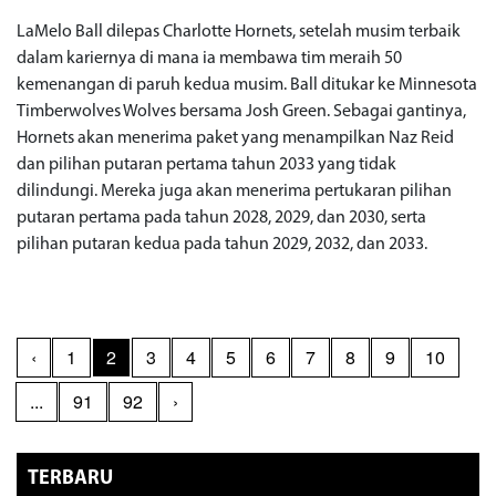
LaMelo Ball dilepas Charlotte Hornets, setelah musim terbaik
dalam kariernya di mana ia membawa tim meraih 50
kemenangan di paruh kedua musim. Ball ditukar ke Minnesota
Timberwolves Wolves bersama Josh Green. Sebagai gantinya,
Hornets akan menerima paket yang menampilkan Naz Reid
dan pilihan putaran pertama tahun 2033 yang tidak
dilindungi. Mereka juga akan menerima pertukaran pilihan
putaran pertama pada tahun 2028, 2029, dan 2030, serta
pilihan putaran kedua pada tahun 2029, 2032, dan 2033.
‹
1
2
3
4
5
6
7
8
9
10
...
91
92
›
TERBARU