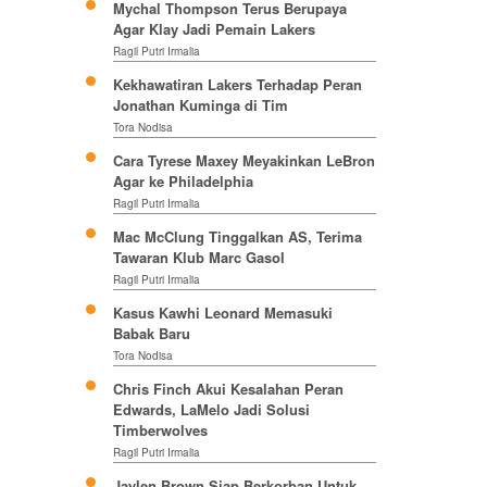
Mychal Thompson Terus Berupaya
Agar Klay Jadi Pemain Lakers
Ragil Putri Irmalia
Kekhawatiran Lakers Terhadap Peran
Jonathan Kuminga di Tim
Tora Nodisa
Cara Tyrese Maxey Meyakinkan LeBron
Agar ke Philadelphia
Ragil Putri Irmalia
Mac McClung Tinggalkan AS, Terima
Tawaran Klub Marc Gasol
Ragil Putri Irmalia
Kasus Kawhi Leonard Memasuki
Babak Baru
Tora Nodisa
Chris Finch Akui Kesalahan Peran
Edwards, LaMelo Jadi Solusi
Timberwolves
Ragil Putri Irmalia
Jaylen Brown Siap Berkorban Untuk