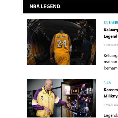
NBA LEGEND
SNEAKER
Keluar
Legend
6 years ag
Keluarg
mainan 
bernama
NBA
Kareem
Milikny
7 years ag
Legenda