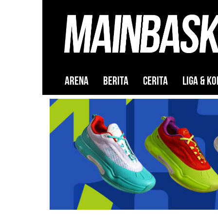
ARENA
BERITA
CERITA
LIGA & KO