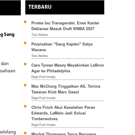
TERBARU
Protes Isu Transgender, Enes Kanter
Deklarasi Masuk Draft WNBA 2027
ng Sang
Tora Nodisa
Perpisahan "Sang Kapten" Satya
Wacana
Tora Nodisa
 dan
Cara Tyrese Maxey Meyakinkan LeBron
Agar ke Philadelphia
rusahaan
Ragil Putri Irmalia
Mac McClung Tinggalkan AS, Terima
Tawaran Klub Marc Gasol
Ragil Putri Irmalia
Chris Finch Akui Kesalahan Peran
Edwards, LaMelo Jadi Solusi
Timberwolves
Ragil Putri Irmalia
melelang
Mychal Thompson Terus Berupaya