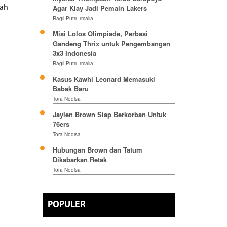
Agar Klay Jadi Pemain Lakers
lah
Ragil Putri Irmalia
Misi Lolos Olimpiade, Perbasi
Gandeng Thrix untuk Pengembangan
3x3 Indonesia
Ragil Putri Irmalia
Kasus Kawhi Leonard Memasuki
Babak Baru
Tora Nodisa
Jaylen Brown Siap Berkorban Untuk
76ers
Tora Nodisa
Hubungan Brown dan Tatum
Dikabarkan Retak
Tora Nodisa
POPULER