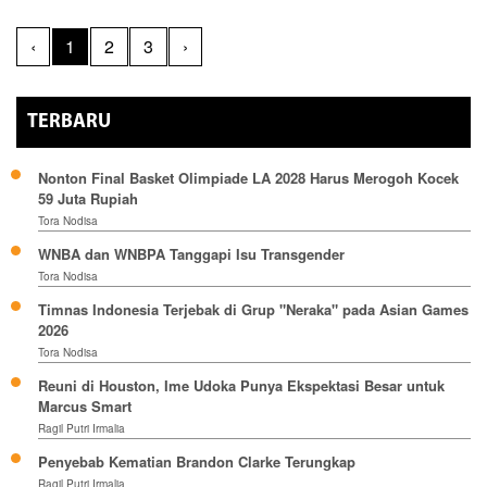
‹
1
2
3
›
TERBARU
Nonton Final Basket Olimpiade LA 2028 Harus Merogoh Kocek
59 Juta Rupiah
Tora Nodisa
WNBA dan WNBPA Tanggapi Isu Transgender
Tora Nodisa
Timnas Indonesia Terjebak di Grup "Neraka" pada Asian Games
2026
Tora Nodisa
Reuni di Houston, Ime Udoka Punya Ekspektasi Besar untuk
Marcus Smart
Ragil Putri Irmalia
Penyebab Kematian Brandon Clarke Terungkap
Ragil Putri Irmalia