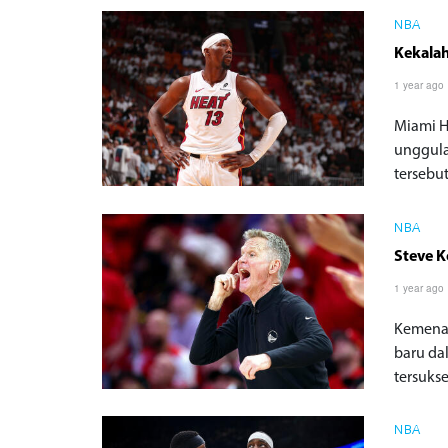
NBA
Kekalah
1 year ago
Miami H
unggula
tersebu
NBA
Steve K
1 year ago
Kemenan
baru dal
tersuks
NBA