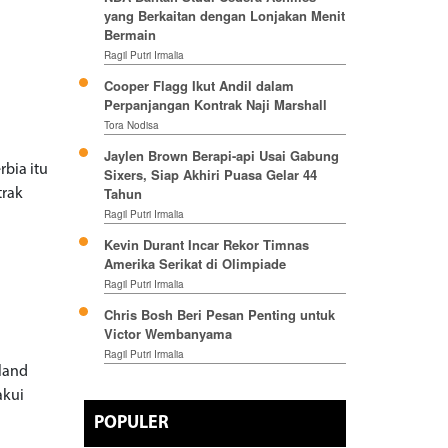
yang Berkaitan dengan Lonjakan Menit
Bermain
Ragil Putri Irmalia
Cooper Flagg Ikut Andil dalam
Perpanjangan Kontrak Naji Marshall
Tora Nodisa
Jaylen Brown Berapi-api Usai Gabung
rbia itu
Sixers, Siap Akhiri Puasa Gelar 44
Tahun
trak
Ragil Putri Irmalia
Kevin Durant Incar Rekor Timnas
Amerika Serikat di Olimpiade
Ragil Putri Irmalia
Chris Bosh Beri Pesan Penting untuk
Victor Wembanyama
Ragil Putri Irmalia
eland
akui
POPULER