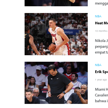
menggan
NBA
Heat Me
10 months
Nikola 
perpanj
empat t
NBA
Erik Sp
1 year ago
Miami H
Cavalie
bahwa i