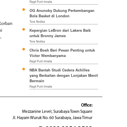
Ragil Putri Irmalia
OG Anunoby Dukung Perkembangan
Bola Basket di London
Tora Nodisa
Korban
Kepergian LeBron dari Lakers Baik
ni
untuk Bronny James
.
Tora Nodisa
Chris Bosh Beri Pesan Penting untuk
Victor Wembanyama
Ragil Putri Irmalia
NBA Bantah Studi Cedera Achilles
yang Berkaitan dengan Lonjakan Menit
Bermain
Ragil Putri Irmalia
Office:
Mezzanine Level, Surabaya Town Square
Jl. Hayam Wuruk No. 60 Surabaya, Jawa Timur