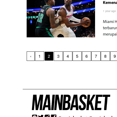
Kemenan
1 year ago
Miami 
terbaru
merupak
‹
1
2
3
4
5
6
7
8
9