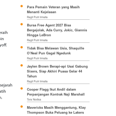
Para Pemain Veteran yang Masih
Menanti Kejelasan
Ragil Putri Irmalia
Bursa Free Agent 2027 Bisa
Bergejolak, Ada Curry, Jokic, Giannis
eraih
Hingga LeBron
oin
Ragil Putri Irmalia
off.
Tidak Bisa Melawan Usia, Shaquille
O’Neal Pun Gagal Ngedunk
Ragil Putri Irmalia
Jaylen Brown Berapi-api Usai Gabung
Sixers, Siap Akhiri Puasa Gelar 44
Tahun
Ragil Putri Irmalia
sejarah
Cooper Flagg Ikut Andil dalam
atih
Perpanjangan Kontrak Naji Marshall
m.
Tora Nodisa
Mavericks Masih Menggantung, Klay
Thompson Buka Peluang ke Lakers