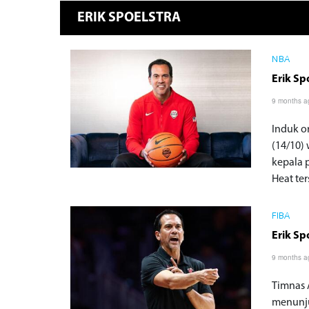
ERIK SPOELSTRA
NBA
Erik Sp
9 months a
Induk or
(14/10)
kepala p
Heat te
FIBA
Erik Sp
9 months a
Timnas 
menunjuk