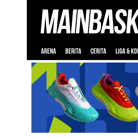
ARENA
BERITA
CERITA
LIGA & KO