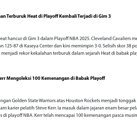
an Terburuk Heat di Playoff Kembali Terjadi di Gim 3
eat hancur di Gim 3 dalam Playoff NBA 2025. Cleveland Cavaliers m
n 125-87 di Kaseya Center dan kini memimpin 3-0. Selisih skor 38 p
t menjadi rekor kekalahan terburuk dalam sejarah Heat di babak play
err Mengoleksi 100 Kemenangan di Babak Playoff
gan Golden State Warriors atas Houston Rockets menjadi tonggak 
am karier pelatih Steve Kerr. Ia masuk dalam jajaran enam besar pel
es di playoff NBA. Kerr telah mencapai 100 kemenangan pasca musi