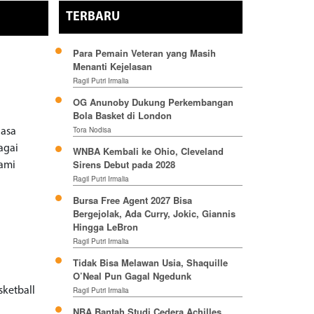
TERBARU
Para Pemain Veteran yang Masih
Menanti Kejelasan
Ragil Putri Irmalia
OG Anunoby Dukung Perkembangan
Bola Basket di London
Tora Nodisa
lasa
agai
WNBA Kembali ke Ohio, Cleveland
Sirens Debut pada 2028
iami
Ragil Putri Irmalia
Bursa Free Agent 2027 Bisa
Bergejolak, Ada Curry, Jokic, Giannis
Hingga LeBron
Ragil Putri Irmalia
Tidak Bisa Melawan Usia, Shaquille
O’Neal Pun Gagal Ngedunk
sketball
Ragil Putri Irmalia
NBA Bantah Studi Cedera Achilles