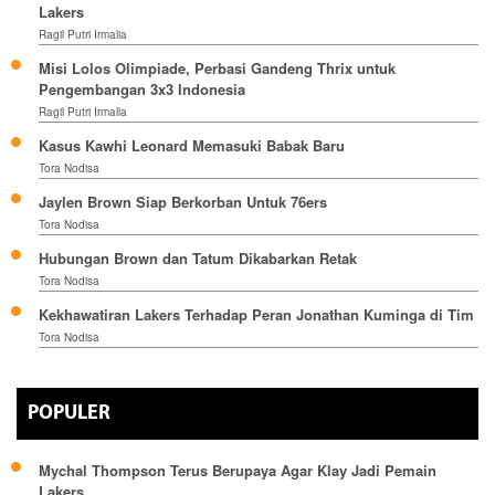
Lakers
Ragil Putri Irmalia
Misi Lolos Olimpiade, Perbasi Gandeng Thrix untuk
Pengembangan 3x3 Indonesia
Ragil Putri Irmalia
Kasus Kawhi Leonard Memasuki Babak Baru
Tora Nodisa
Jaylen Brown Siap Berkorban Untuk 76ers
Tora Nodisa
Hubungan Brown dan Tatum Dikabarkan Retak
Tora Nodisa
Kekhawatiran Lakers Terhadap Peran Jonathan Kuminga di Tim
Tora Nodisa
POPULER
Mychal Thompson Terus Berupaya Agar Klay Jadi Pemain
Lakers