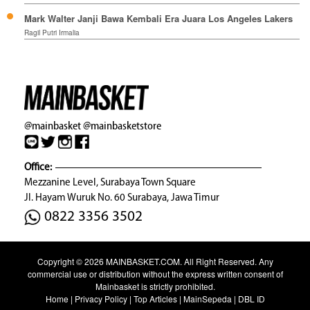
Mark Walter Janji Bawa Kembali Era Juara Los Angeles Lakers
Ragil Putri Irmalia
@mainbasket
@mainbasketstore
Office:
Mezzanine Level, Surabaya Town Square
Jl. Hayam Wuruk No. 60 Surabaya, Jawa Timur
0822 3356 3502
Copyright © 2026
MAINBASKET.COM
. All Right Reserved. Any
commercial use or distribution without the express written consent of
Mainbasket is strictly prohibited.
Home
|
Privacy Policy
|
Top Articles
|
MainSepeda
|
DBL ID