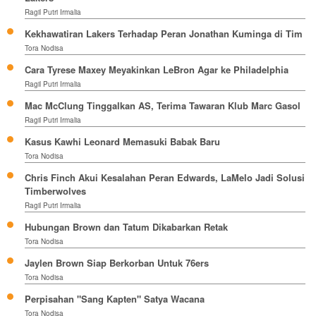
Ragil Putri Irmalia
Kekhawatiran Lakers Terhadap Peran Jonathan Kuminga di Tim
Tora Nodisa
Cara Tyrese Maxey Meyakinkan LeBron Agar ke Philadelphia
Ragil Putri Irmalia
Mac McClung Tinggalkan AS, Terima Tawaran Klub Marc Gasol
Ragil Putri Irmalia
Kasus Kawhi Leonard Memasuki Babak Baru
Tora Nodisa
Chris Finch Akui Kesalahan Peran Edwards, LaMelo Jadi Solusi
Timberwolves
Ragil Putri Irmalia
Hubungan Brown dan Tatum Dikabarkan Retak
Tora Nodisa
Jaylen Brown Siap Berkorban Untuk 76ers
Tora Nodisa
Perpisahan "Sang Kapten" Satya Wacana
Tora Nodisa