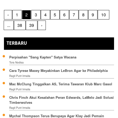
‹
1
2
3
4
5
6
7
8
9
10
...
38
39
›
TERBARU
Perpisahan "Sang Kapten" Satya Wacana
Tora Nodisa
Cara Tyrese Maxey Meyakinkan LeBron Agar ke Philadelphia
Ragil Putri Irmalia
Mac McClung Tinggalkan AS, Terima Tawaran Klub Marc Gasol
Ragil Putri Irmalia
Chris Finch Akui Kesalahan Peran Edwards, LaMelo Jadi Solusi
Timberwolves
Ragil Putri Irmalia
Mychal Thompson Terus Berupaya Agar Klay Jadi Pemain