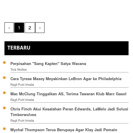
‹
1
2
›
TERBARU
Perpisahan "Sang Kapten" Satya Wacana
Tora Nodisa
Cara Tyrese Maxey Meyakinkan LeBron Agar ke Philadelphia
Ragil Putri Irmalia
Mac McClung Tinggalkan AS, Terima Tawaran Klub Marc Gasol
Ragil Putri Irmalia
Chris Finch Akui Kesalahan Peran Edwards, LaMelo Jadi Solusi
Timberwolves
Ragil Putri Irmalia
Mychal Thompson Terus Berupaya Agar Klay Jadi Pemain