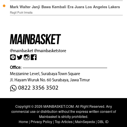
Mark Walter Janji Bawa Kembali Era Juara Los Angeles Lakers
Ragil Putri Irmalia
@mainbasket
@mainbasketstore
Office:
Mezzanine Level, Surabaya Town Square
Jl. Hayam Wuruk No. 60 Surabaya, Jawa Timur
0822 3356 3502
Copyright © 2026
MAINBASKET.COM
. All Right Reserved. Any
commercial use or distribution without the express written consent of
Mainbasket is strictly prohibited.
Home
|
Privacy Policy
|
Top Articles
|
MainSepeda
|
DBL ID