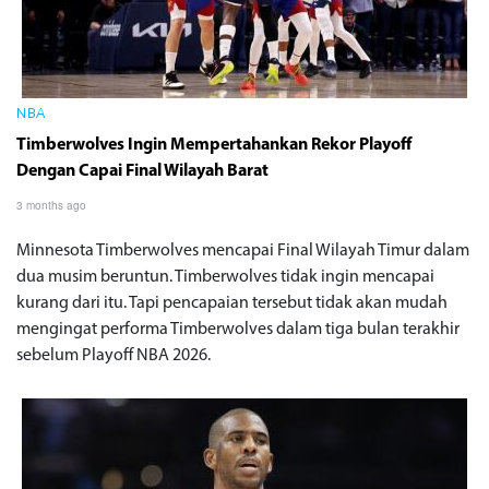
NBA
Timberwolves Ingin Mempertahankan Rekor Playoff
Dengan Capai Final Wilayah Barat
3 months ago
Minnesota Timberwolves mencapai Final Wilayah Timur dalam
dua musim beruntun. Timberwolves tidak ingin mencapai
kurang dari itu. Tapi pencapaian tersebut tidak akan mudah
mengingat performa Timberwolves dalam tiga bulan terakhir
sebelum Playoff NBA 2026.