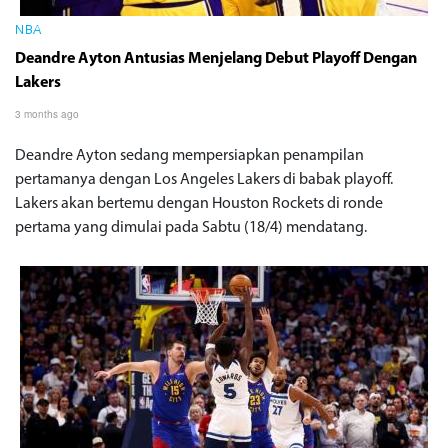
NBA
Deandre Ayton Antusias Menjelang Debut Playoff Dengan
Lakers
3 months ago
Deandre Ayton sedang mempersiapkan penampilan
pertamanya dengan Los Angeles Lakers di babak playoff.
Lakers akan bertemu dengan Houston Rockets di ronde
pertama yang dimulai pada Sabtu (18/4) mendatang.