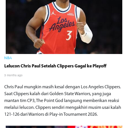
NBA
Lelucon Chris Paul Setelah Clippers Gagal ke Playoff
3 months ago
Chris Paul mungkin masih kesal dengan Los Angeles Clippers.
Saat Clippers kalah dari Golden State Warriors, yang juga
mantan tim CP3, The Point God langsung memberikan reaksi
melalui lelucon. Clippers sendiri mengakhiri musim usai kalah
121-126 dari Warriors di Play-in Tournament 2026.