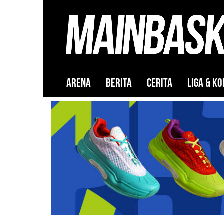
ARENA
BERITA
CERITA
LIGA & KO