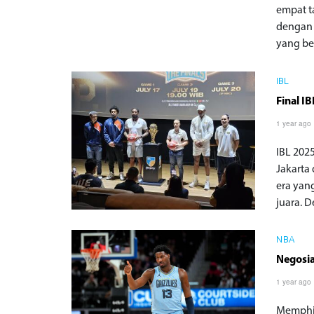
empat t
dengan 
yang be
IBL
Final I
1 year ago
IBL 202
Jakarta
era yan
juara. 
NBA
Negosia
1 year ago
Memphis