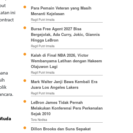
but
Para Pemain Veteran yang Masih
atan ini
Menanti Kejelasan
Ragil Putri Irmalia
ontract
Bursa Free Agent 2027 Bisa
Bergejolak, Ada Curry, Jokic, Giannis
Hingga LeBron
Ragil Putri Irmalia
Kalah di Final NBA 2026, Victor
Wembanyama Latihan dengan Hakeem
Olajuwon Lagi
Ragil Putri Irmalia
mana
sih
Mark Walter Janji Bawa Kembali Era
Juara Los Angeles Lakers
blik
Ragil Putri Irmalia
ancara.
LeBron James Tidak Pernah
Melakukan Konferensi Pers Perkenalan
Sejak 2010
 Muda
Tora Nodisa
Dillon Brooks dan Suns Sepakat