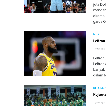
juta Do
mengama
dirampu
garda C
NBA
LeBron 
1 year ago
LeBron 
LeBron 
banyak 
dalam N
KEJURN
Kejurn
1 year ago