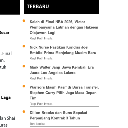
TERBARU
Kalah di Final NBA 2026, Victor
Wembanyama Latihan dengan Hakeem
Olajuwon Lagi
Besar
Ragil Putri Irmalia
Nick Nurse Pastikan Kondisi Joel
Embiid Prima Menjelang Musim Baru
 Final
Ragil Putri Irmalia
en.
Mark Walter Janji Bawa Kembali Era
ntuk
Juara Los Angeles Lakers
Ragil Putri Irmalia
Warriors Masih Pasif di Bursa Transfer,
Stephen Curry Pilih Jaga Masa Depan
Tim
r Laga
Ragil Putri Irmalia
Dillon Brooks dan Suns Sepakat
Perpanjang Kontrak 3 Tahun
lah Shai
Tora Nodisa
urasi