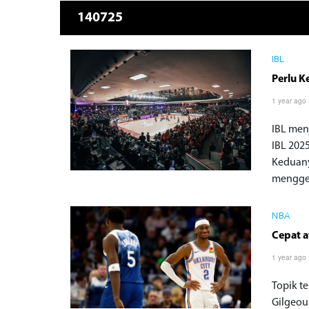
140725
IBL
Perlu K
1 year ago
IBL men
IBL 202
Keduany
menggel
NBA
Cepat a
1 year ago
Topik t
Gilgeou