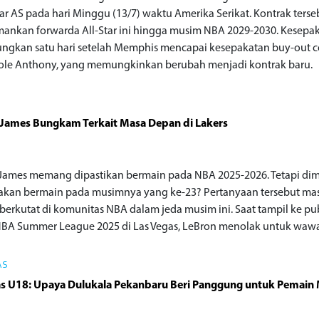
lar AS pada hari Minggu (13/7) waktu Amerika Serikat. Kontrak terse
nkan forwarda All-Star ini hingga musim NBA 2029-2030. Kesepak
ngkan satu hari setelah Memphis mencapai kesepakatan buy-out c
ole Anthony, yang memungkinkan berubah menjadi kontrak baru.
James Bungkam Terkait Masa Depan di Lakers
James memang dipastikan bermain pada NBA 2025-2026. Tetapi di
akan bermain pada musimnya yang ke-23? Pertanyaan tersebut ma
berkutat di komunitas NBA dalam jeda musim ini. Saat tampil ke pu
BA Summer League 2025 di Las Vegas, LeBron menolak untuk waw
AS
as U18: Upaya Dulukala Pekanbaru Beri Panggung untuk Pemain