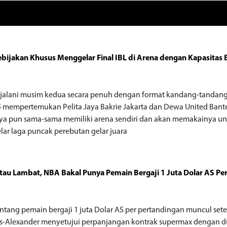
ebijakan Khusus Menggelar Final IBL di Arena dengan Kapasitas 
jalani musim kedua secara penuh dengan format kandang-tandang.
5 mempertemukan Pelita Jaya Bakrie Jakarta dan Dewa United Bant
a pun sama-sama memiliki arena sendiri dan akan memakainya u
ar laga puncak perebutan gelar juara
tau Lambat, NBA Bakal Punya Pemain Bergaji 1 Juta Dolar AS Pe
entang pemain bergaji 1 juta Dolar AS per pertandingan muncul sete
s-Alexander menyetujui perpanjangan kontrak supermax dengan d