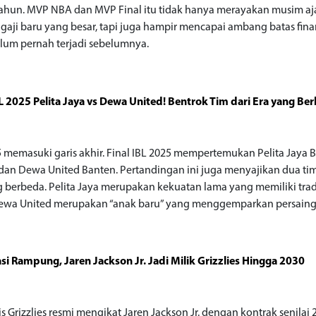
ahun. MVP NBA dan MVP Final itu tidak hanya merayakan musim aj
gaji baru yang besar, tapi juga hampir mencapai ambang batas fina
lum pernah terjadi sebelumnya.
BL 2025 Pelita Jaya vs Dewa United! Bentrok Tim dari Era yang Be
5 memasuki garis akhir. Final IBL 2025 mempertemukan Pelita Jaya B
 dan Dewa United Banten. Pertandingan ini juga menyajikan dua tim
g berbeda. Pelita Jaya merupakan kekuatan lama yang memiliki trad
Dewa United merupakan “anak baru” yang menggemparkan persainga
si Rampung, Jaren Jackson Jr. Jadi Milik Grizzlies Hingga 2030
 Grizzlies resmi mengikat Jaren Jackson Jr. dengan kontrak senilai 