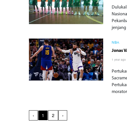
Dulukal
Nasional
Pekanba
jenjang 
NBA
Jonas V
1 year ago
Pertuka
Sacrame
Pertuka
morator
‹
1
2
›