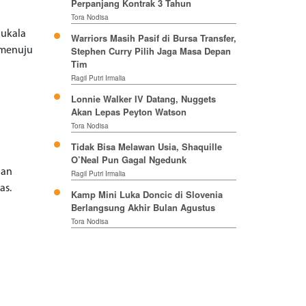
Perpanjang Kontrak 3 Tahun
Tora Nodisa
lukala
Warriors Masih Pasif di Bursa Transfer,
Stephen Curry Pilih Jaga Masa Depan
 menuju
Tim
Ragil Putri Irmalia
Lonnie Walker IV Datang, Nuggets
Akan Lepas Peyton Watson
Tora Nodisa
Tidak Bisa Melawan Usia, Shaquille
O’Neal Pun Gagal Ngedunk
gan
Ragil Putri Irmalia
as.
Kamp Mini Luka Doncic di Slovenia
Berlangsung Akhir Bulan Agustus
Tora Nodisa