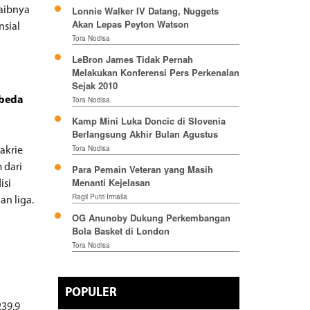
Lonnie Walker IV Datang, Nuggets
aibnya
Akan Lepas Peyton Watson
nsial
Tora Nodisa
LeBron James Tidak Pernah
Melakukan Konferensi Pers Perkenalan
Sejak 2010
rbeda
Tora Nodisa
Kamp Mini Luka Doncic di Slovenia
Berlangsung Akhir Bulan Agustus
Tora Nodisa
akrie
 dari
Para Pemain Veteran yang Masih
Menanti Kejelasan
isi
Ragil Putri Irmalia
n liga.
OG Anunoby Dukung Perkembangan
Bola Basket di London
Tora Nodisa
POPULER
239,9