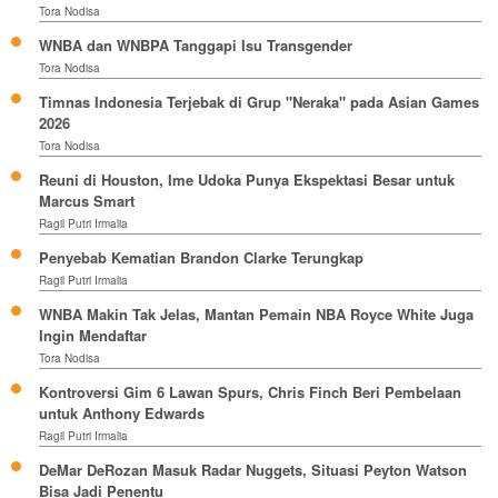
Tora Nodisa
WNBA dan WNBPA Tanggapi Isu Transgender
Tora Nodisa
Timnas Indonesia Terjebak di Grup "Neraka" pada Asian Games
2026
Tora Nodisa
Reuni di Houston, Ime Udoka Punya Ekspektasi Besar untuk
Marcus Smart
Ragil Putri Irmalia
Penyebab Kematian Brandon Clarke Terungkap
Ragil Putri Irmalia
WNBA Makin Tak Jelas, Mantan Pemain NBA Royce White Juga
Ingin Mendaftar
Tora Nodisa
Kontroversi Gim 6 Lawan Spurs, Chris Finch Beri Pembelaan
untuk Anthony Edwards
Ragil Putri Irmalia
DeMar DeRozan Masuk Radar Nuggets, Situasi Peyton Watson
Bisa Jadi Penentu