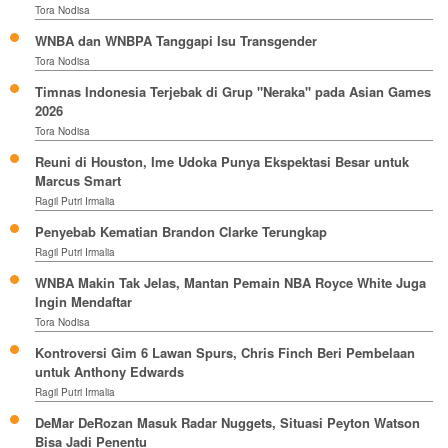
Tora Nodisa
WNBA dan WNBPA Tanggapi Isu Transgender
Tora Nodisa
Timnas Indonesia Terjebak di Grup "Neraka" pada Asian Games
2026
Tora Nodisa
Reuni di Houston, Ime Udoka Punya Ekspektasi Besar untuk
Marcus Smart
Ragil Putri Irmalia
Penyebab Kematian Brandon Clarke Terungkap
Ragil Putri Irmalia
WNBA Makin Tak Jelas, Mantan Pemain NBA Royce White Juga
Ingin Mendaftar
Tora Nodisa
Kontroversi Gim 6 Lawan Spurs, Chris Finch Beri Pembelaan
untuk Anthony Edwards
Ragil Putri Irmalia
DeMar DeRozan Masuk Radar Nuggets, Situasi Peyton Watson
Bisa Jadi Penentu