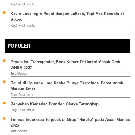
Ragil Putri Irmalia
Kevin Love Ingin Reuni dengan LeBron, Tapi Ada Kendala di
Sixers
Ragil Putri Irmalia
POPULER
Protes Isu Transgender, Enes Kanter Deklarasi Masuk Draft
WNBA 2027
Tora Nodisa
Reuni di Houston, Ime Udoka Punya Ekspektasi Besar untuk
Marcus Smart
Ragil Putri Irmalia
Penyebab Kematian Brandon Clarke Terungkap
Ragil Putri Irmalia
Timnas Indonesia Terjebak di Grup "Neraka" pada Asian Games
2026
Tora Nodisa