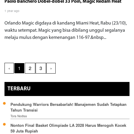
Paolo Banchero Dobel-dobel 33 Poin, Magic Redam Heat
1 year ago
Orlando Magic digdaya di kandang Miami Heat, Rabu (23/10),
waktu setempat. Magic yang bisa dibilang unggul segalanya
melaju mulus dengan kemenangan 116-97.&nbsp...
‹
1
2
3
›
TERBARU
Pendukung Warriors Bersabarlah! Manajemen Sudah Tetapkan
Tahun Transisi
Tora Nodisa
Nonton Final Basket Olimpiade LA 2028 Harus Merogoh Kocek
59 Juta Rupiah