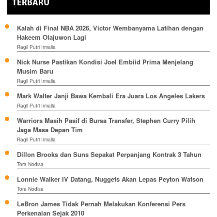
TERBARU
Kalah di Final NBA 2026, Victor Wembanyama Latihan dengan
Hakeem Olajuwon Lagi
Ragil Putri Irmalia
Nick Nurse Pastikan Kondisi Joel Embiid Prima Menjelang
Musim Baru
Ragil Putri Irmalia
Mark Walter Janji Bawa Kembali Era Juara Los Angeles Lakers
Ragil Putri Irmalia
Warriors Masih Pasif di Bursa Transfer, Stephen Curry Pilih
Jaga Masa Depan Tim
Ragil Putri Irmalia
Dillon Brooks dan Suns Sepakat Perpanjang Kontrak 3 Tahun
Tora Nodisa
Lonnie Walker IV Datang, Nuggets Akan Lepas Peyton Watson
Tora Nodisa
LeBron James Tidak Pernah Melakukan Konferensi Pers
Perkenalan Sejak 2010