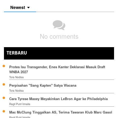
Newest
No comments
TERBARU
Protes Isu Transgender, Enes Kanter Deklarasi Masuk Draft
WNBA 2027
Tora Nodisa
Perpisahan "Sang Kapten" Satya Wacana
Tora Nodisa
Cara Tyrese Maxey Meyakinkan LeBron Agar ke Philadelphia
Ragil Putri Irmalia
Mac McClung Tinggalkan AS, Terima Tawaran Klub Marc Gasol
Ragil Putri Irmalia