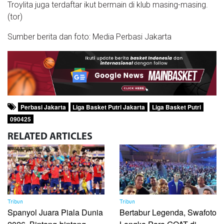
Troylita juga terdaftar ikut bermain di klub masing-masing.
(tor)
Sumber berita dan foto: Media Perbasi Jakarta
Perbasi Jakarta
Liga Basket Putri Jakarta
Liga Basket Putri
090425
RELATED
ARTICLES
Tribun
Tribun
Spanyol Juara Piala Dunia
Bertabur Legenda, Swafoto