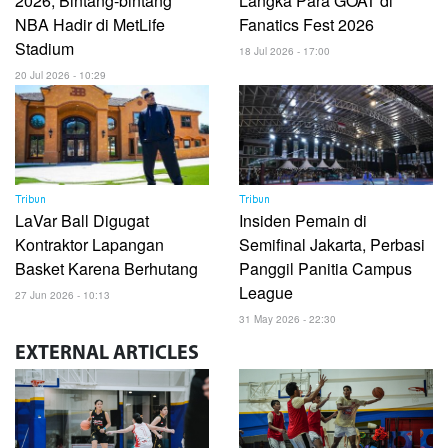
2026, Bintang-bintang
Langka Para GOAT di
NBA Hadir di MetLife
Fanatics Fest 2026
Stadium
18 Jul 2026 - 17:00
20 Jul 2026 - 10:29
Tribun
Tribun
LaVar Ball Digugat
Insiden Pemain di
Kontraktor Lapangan
Semifinal Jakarta, Perbasi
Basket Karena Berhutang
Panggil Panitia Campus
League
27 Jun 2026 - 10:13
31 May 2026 - 22:30
EXTERNAL
ARTICLES