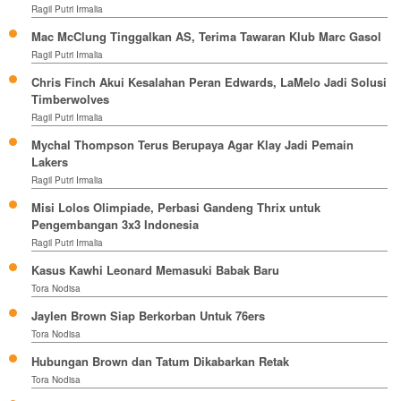
Ragil Putri Irmalia
Mac McClung Tinggalkan AS, Terima Tawaran Klub Marc Gasol
Ragil Putri Irmalia
Chris Finch Akui Kesalahan Peran Edwards, LaMelo Jadi Solusi
Timberwolves
Ragil Putri Irmalia
Mychal Thompson Terus Berupaya Agar Klay Jadi Pemain
Lakers
Ragil Putri Irmalia
Misi Lolos Olimpiade, Perbasi Gandeng Thrix untuk
Pengembangan 3x3 Indonesia
Ragil Putri Irmalia
Kasus Kawhi Leonard Memasuki Babak Baru
Tora Nodisa
Jaylen Brown Siap Berkorban Untuk 76ers
Tora Nodisa
Hubungan Brown dan Tatum Dikabarkan Retak
Tora Nodisa