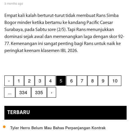
3 months ago
Empat kali kalah berturut-turut tidak membuat Rans Simba
Bogor minder ketika bertamu ke kandang Pacific Caesar
Surabaya, pada Sabtu sore (2/5). Tapi Rans menunjukkan
dominasi sejak awal dan memenangkan laga dengan skor 92-
77. Kemenangan ini sangat penting bagi Rans untuk naik ke
peringkat keenam klasemen IBL 2026.
‹
1
2
3
4
5
6
7
8
9
10
...
334
335
›
TERBARU
Tyler Herro Belum Mau Bahas Perpanjangan Kontrak