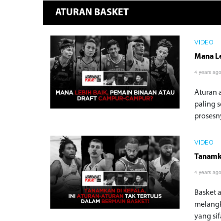
ATURAN BASKET
VIDEO
Mana Le
4 years ag
Aturan 
paling 
prosesn
VIDEO
Tanamka
4 years ag
Basket 
melangk
yang sif