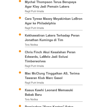
Mychal Thompson Terus Berupaya
Agar Klay Jadi Pemain Lakers
Ragil Putri Irmalia
Cara Tyrese Maxey Meyakinkan LeBron
Agar ke Philadelphia
Ragil Putri Irmalia
Kekhawatiran Lakers Terhadap Peran
Jonathan Kuminga di Tim
Tora Nodisa
Chris Finch Akui Kesalahan Peran
Edwards, LaMelo Jadi Solusi
Timberwolves
Ragil Putri Irmalia
Mac McClung Tinggalkan AS, Terima
Tawaran Klub Marc Gasol
Ragil Putri Irmalia
Kasus Kawhi Leonard Memasuki
Babak Baru
Tora Nodisa
Perpisahan "Sang Kapten" Satya