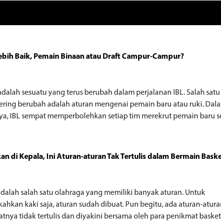
bih Baik, Pemain Binaan atau Draft Campur-Campur?
o
adalah sesuatu yang terus berubah dalam perjalanan IBL. Salah sat
sering berubah adalah aturan mengenai pemain baru atau ruki. Dal
ya, IBL sempat memperbolehkan setiap tim merekrut pemain baru se
n di Kepala, Ini Aturan-aturan Tak Tertulis dalam Bermain Baske
o
adalah salah satu olahraga yang memiliki banyak aturan. Untuk
ahkan kaki saja, aturan sudah dibuat. Pun begitu, ada aturan-atura
atnya tidak tertulis dan diyakini bersama oleh para penikmat basket