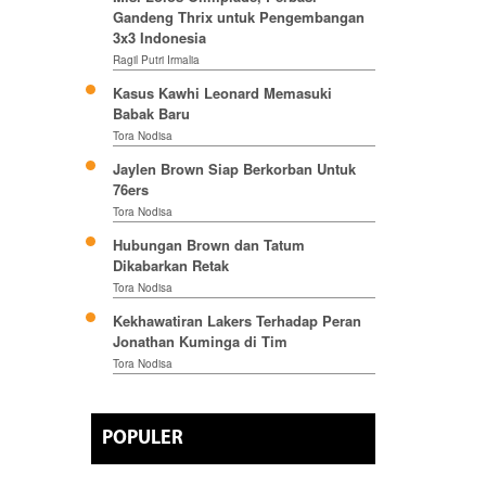
Gandeng Thrix untuk Pengembangan
3x3 Indonesia
Ragil Putri Irmalia
Kasus Kawhi Leonard Memasuki
Babak Baru
Tora Nodisa
Jaylen Brown Siap Berkorban Untuk
76ers
Tora Nodisa
Hubungan Brown dan Tatum
Dikabarkan Retak
Tora Nodisa
Kekhawatiran Lakers Terhadap Peran
Jonathan Kuminga di Tim
Tora Nodisa
POPULER