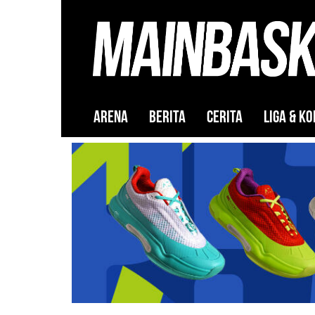
ARENA
BERITA
CERITA
LIGA & KO