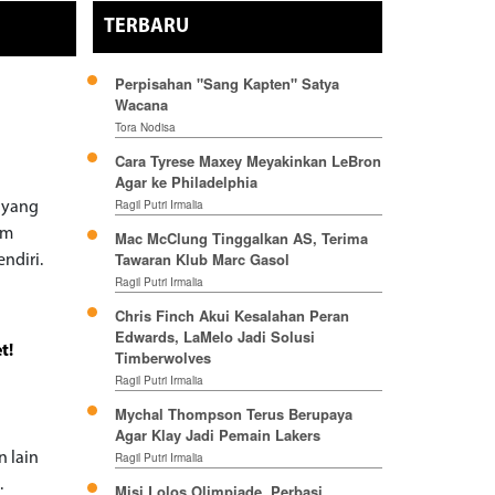
TERBARU
Perpisahan "Sang Kapten" Satya
Wacana
Tora Nodisa
Cara Tyrese Maxey Meyakinkan LeBron
Agar ke Philadelphia
Ragil Putri Irmalia
u yang
am
Mac McClung Tinggalkan AS, Terima
Tawaran Klub Marc Gasol
ndiri.
Ragil Putri Irmalia
Chris Finch Akui Kesalahan Peran
Edwards, LaMelo Jadi Solusi
t!
Timberwolves
Ragil Putri Irmalia
Mychal Thompson Terus Berupaya
Agar Klay Jadi Pemain Lakers
n lain
Ragil Putri Irmalia
.
Misi Lolos Olimpiade, Perbasi