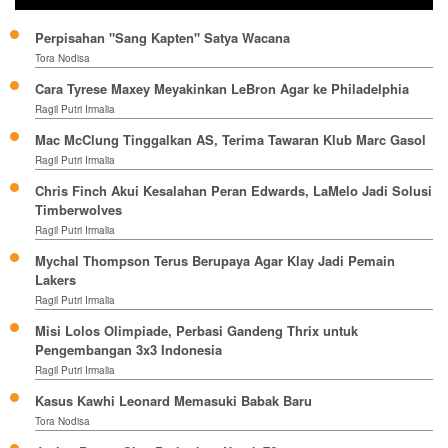
Perpisahan "Sang Kapten" Satya Wacana
Tora Nodisa
Cara Tyrese Maxey Meyakinkan LeBron Agar ke Philadelphia
Ragil Putri Irmalia
Mac McClung Tinggalkan AS, Terima Tawaran Klub Marc Gasol
Ragil Putri Irmalia
Chris Finch Akui Kesalahan Peran Edwards, LaMelo Jadi Solusi
Timberwolves
Ragil Putri Irmalia
Mychal Thompson Terus Berupaya Agar Klay Jadi Pemain
Lakers
Ragil Putri Irmalia
Misi Lolos Olimpiade, Perbasi Gandeng Thrix untuk
Pengembangan 3x3 Indonesia
Ragil Putri Irmalia
Kasus Kawhi Leonard Memasuki Babak Baru
Tora Nodisa